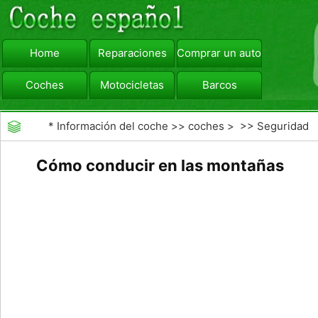
Home
Reparaciones
Comprar un automóvil
Coches
Motocicletas
Barcos
viajar
Camiones
*
Información del coche
>>
coches
> >>
Seguridad
Vial
>>
Educación de los conductores
Cómo conducir en las montañas