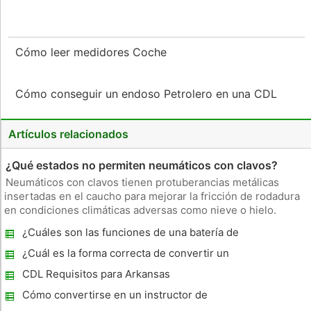
Cómo leer medidores Coche
Cómo conseguir un endoso Petrolero en una CDL
Artículos relacionados
¿Qué estados no permiten neumáticos con clavos?
Neumáticos con clavos tienen protuberancias metálicas
insertadas en el caucho para mejorar la fricción de rodadura
en condiciones climáticas adversas como nieve o hielo.
Aunque los neumáticos con clavos ayudar a los conductores
¿Cuáles son las funciones de una batería de
en el mal tiempo, algunos estados restringen el uso de clavos
coche ?
o prohibir
¿Cuál es la forma correcta de convertir un
coche?
CDL Requisitos para Arkansas
Cómo convertirse en un instructor de