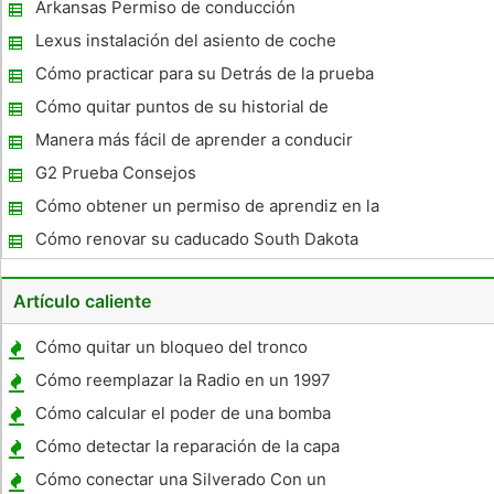
manejo en Nueva Gales del Sur
Arkansas Permiso de conducción
Información
Lexus instalación del asiento de coche
Cómo practicar para su Detrás de la prueba
que conduce la rueda en Oregon
Cómo quitar puntos de su historial de
manejo del DMV de California
Manera más fácil de aprender a conducir
G2 Prueba Consejos
Cómo obtener un permiso de aprendiz en la
ciudad de Nueva York
Cómo renovar su caducado South Dakota
CDL
Artículo caliente
Cómo quitar un bloqueo del tronco
Cómo reemplazar la Radio en un 1997
Toyota Camry
Cómo calcular el poder de una bomba
alternativa
Cómo detectar la reparación de la capa
base de pintura y de la capa del claro
Cómo conectar una Silverado Con un