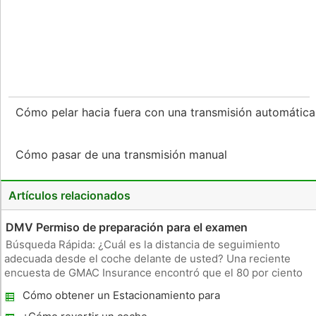
Cómo pelar hacia fuera con una transmisión automátic
Cómo pasar de una transmisión manual
Artículos relacionados
DMV Permiso de preparación para el examen
Búsqueda Rápida: ¿Cuál es la distancia de seguimiento
adecuada desde el coche delante de usted? Una reciente
encuesta de GMAC Insurance encontró que el 80 por ciento
de los conductores con licencia que no fueron capaces de
Cómo obtener un Estacionamiento para
responder a esta pregunta real de permiso de DMV prueba de
discapacitados en Ohio Pegatinas
aprendizaje. Por s