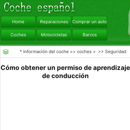
Home
Reparaciones
Comprar un automóvil
Coches
Motocicletas
Barcos
viajar
Camiones
*
Información del coche
>>
coches
> >>
Seguridad
Vial
>>
Educación de los conductores
Cómo obtener un permiso de aprendizaje
de conducción