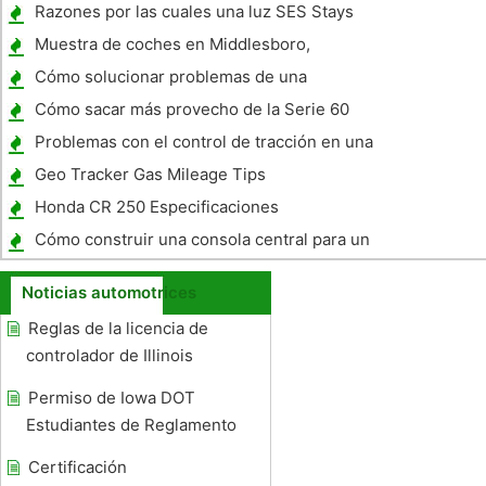
Razones por las cuales una luz SES Stays
On
Muestra de coches en Middlesboro,
Kentucky
Cómo solucionar problemas de una
condición de inicio No en un Honda Civic
Cómo sacar más provecho de la Serie 60
1995
Problemas con el control de tracción en una
Yukon 2006
Geo Tracker Gas Mileage Tips
Honda CR 250 Especificaciones
Cómo construir una consola central para un
coche
Noticias automotrices
Reglas de la licencia de
controlador de Illinois
Permiso de Iowa DOT
Estudiantes de Reglamento
Certificación