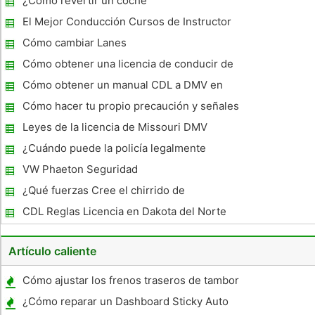
¿Cómo revertir un coche
El Mejor Conducción Cursos de Instructor
Cómo cambiar Lanes
Cómo obtener una licencia de conducir de
Pennsylvania
Cómo obtener un manual CDL a DMV en
Nevada
Cómo hacer tu propio precaución y señales
de peligro
Leyes de la licencia de Missouri DMV
conductor
¿Cuándo puede la policía legalmente
Buscar en un coche?
VW Phaeton Seguridad
¿Qué fuerzas Cree el chirrido de
neumáticos cuando un coche frena en sus
CDL Reglas Licencia en Dakota del Norte
frenos ?
Artículo caliente
Cómo ajustar los frenos traseros de tambor
con los neumáticos de
¿Cómo reparar un Dashboard Sticky Auto