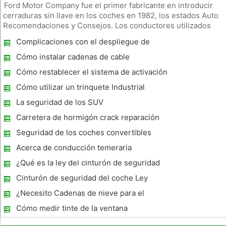
Ford Motor Company fue el primer fabricante en introducir
cerraduras sin llave en los coches en 1982, los estados Auto
Recomendaciones y Consejos. Los conductores utilizados
inicialmente un código de teclado y cinco dígitos para
Complicaciones con el despliegue de
desbloquear las puertas del vehículo. El teclado dio paso a
bolsas de aire
mandos a di
Cómo instalar cadenas de cable
Cómo restablecer el sistema de activación
del freno remolque Breakaway Emergencia
Cómo utilizar un trinquete Industrial
Strength Amarre
La seguridad de los SUV
Carretera de hormigón crack reparación
Seguridad de los coches convertibles
Acerca de conducción temeraria
¿Qué es la ley del cinturón de seguridad
Wyoming?
Cinturón de seguridad del coche Ley
California
¿Necesito Cadenas de nieve para el
Grapevine California?
Cómo medir tinte de la ventana