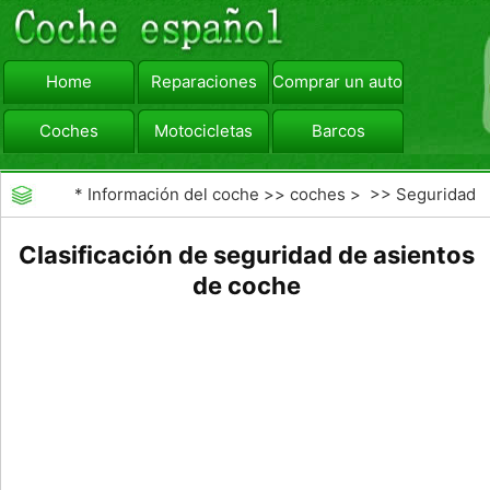
Home
Reparaciones
Comprar un automóvil
Coches
Motocicletas
Barcos
viajar
Camiones
*
Información del coche
>>
coches
> >>
Seguridad
Vial
>>
Driving Safety
Clasificación de seguridad de asientos
de coche