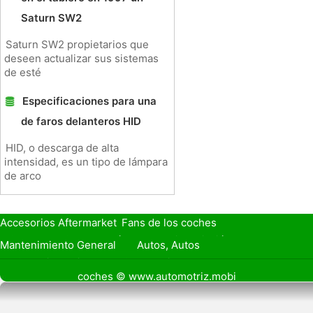
Saturn SW2
Saturn SW2 propietarios que
deseen actualizar sus sistemas
de esté
Especificaciones para una
de faros delanteros HID
HID, o descarga de alta
intensidad, es un tipo de lámpara
de arco
Accesorios Aftermarket
Fans de los coches
Seguro de Coche
Préstamos y Financiación
Mantenimiento General
Autos, Autos
Seguridad Vial
Combustibles
coches © www.automotriz.mobi
Vender Mi Coche