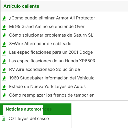
Artículo caliente
¿Cómo puedo eliminar Armor All Protector
De Trabajo de la pintura de mi coche?
Mi 95 Grand Am no se enciende Over
Cómo solucionar problemas de Saturn SL1
Limpiaparabrisas
3-Wire Alternador de cableado
Instrucciones de
Las especificaciones para un 2001 Dodge
Ram Van B1500
Las especificaciones de un Honda XR650R
2005
RV Aire acondicionado Solución de
problemas
1960 Studebaker Información del Vehículo
Estado de Nueva York Leyes de Autos
Usados ​​
Cómo reemplazar los frenos de tambor en
el 2002 KIA
Noticias automotrices
DOT leyes del casco