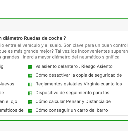
s
an diámetro Ruedas de coche ?
o entre el vehículo y el suelo. Son clave para un buen control 
í que es más grande mejor? Tal vez los inconvenientes superan 
 grandes . Inercia mayor diámetro del neumático significa
ig
Vs asiento delantero . Riesgo Asiento
trasero
Cómo desactivar la copia de seguridad de
advertencia en un Ford Taurus
 Nuevos
Reglamentos estatales Virginia cuanto los
carros de emergencia
de
Dispositivo de seguimiento para los
conductores adolescentes
n el ojo
Cómo calcular Pensar y Distancia de
frenado
umáticos de
Cómo conseguir un carro del barro