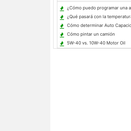
¿Cómo puedo programar una a
distancia para un Chevrolet Ma
¿Qué pasará con la temperatur
si el diesel está en funcionami
Cómo determinar Auto Capacid
batería
Cómo pintar un camión
5W-40 vs. 10W-40 Motor Oil