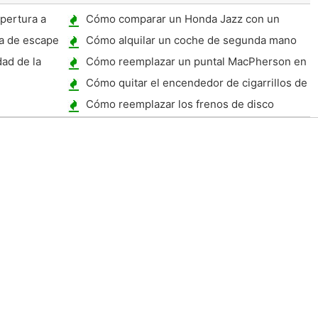
pertura a
Cómo comparar un Honda Jazz con un
libu 2006 ?
Toyota Verso
a de escape
Cómo alquilar un coche de segunda mano
ento Rich ?
ad de la
Cómo reemplazar un puntal MacPherson en
2001 SATURN L200
Cómo quitar el encendedor de cigarrillos de
un Corolla CE 2008
Cómo reemplazar los frenos de disco
traseros