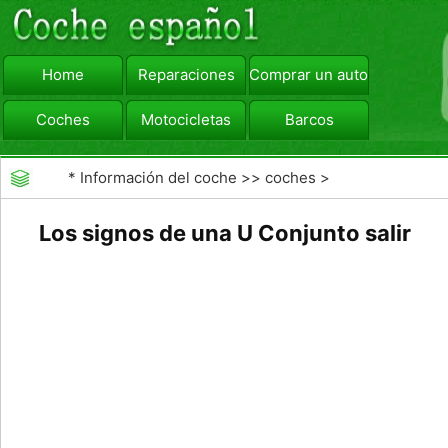
Home
Reparaciones
Comprar un automóvil
Coches
Motocicletas
Barcos
viajar
Camiones
*
Información del coche
>>
coches
>
>>
Mantenimiento General
>>
Mantenimiento de
Los signos de una U Conjunto salir
coches General