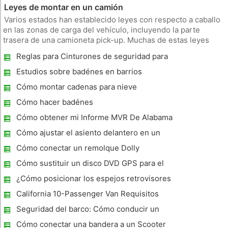
Leyes de montar en un camión
Varios estados han establecido leyes con respecto a caballo
en las zonas de carga del vehículo, incluyendo la parte
trasera de una camioneta pick-up. Muchas de estas leyes
están destinadas a proteger a los niños. Peligros de montar
Reglas para Cinturones de seguridad para
en un camión de cama seguridad vial Federal y las normas de
niños Illinois
vehícu
Estudios sobre badénes en barrios
Cómo montar cadenas para nieve
Cómo hacer badénes
Cómo obtener mi Informe MVR De Alabama
Cómo ajustar el asiento delantero en un
Taurus
Cómo conectar un remolque Dolly
Cómo sustituir un disco DVD GPS para el
Toyota Tundra
¿Cómo posicionar los espejos retrovisores
de mi coche?
California 10-Passenger Van Requisitos
Seguridad del barco: Cómo conducir un
barco
Cómo conectar una bandera a un Scooter