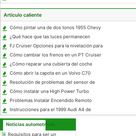
Artículo caliente
Cómo pintar una de dos tonos 1955 Chevy
Sedan
¿Qué hace que las luces permanecen
encendidas después de apagar el coche ?
FJ Cruiser Opciones para la nivelación para
Shocks Edelbrock
Cómo cambiar los frenos en un PT Cruiser
¿Cómo reparar una cubierta del coche
Cómo abrir la capota en un Volvo C70
Resolución de problemas del sensor de
posición del acelerador
Cómo instalar una High Power Turbo
Problemas Instalar Encendido Remoto
Instrucciones para el 1999 Audi A4 de
apertura a distancia
Noticias automotrices
Requisitos para ser un