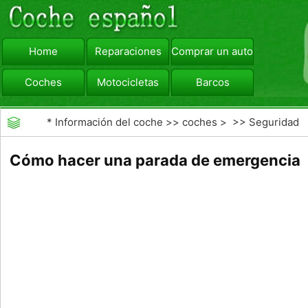
Home
Reparaciones
Comprar un automóvil
Coches
Motocicletas
Barcos
viajar
Camiones
*
Información del coche
>>
coches
> >>
Seguridad
Vial
>>
Driving Safety
Cómo hacer una parada de emergencia