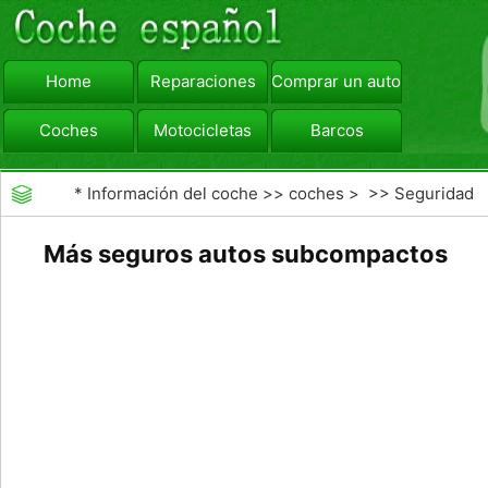
Home
Reparaciones
Comprar un automóvil
Coches
Motocicletas
Barcos
viajar
Camiones
*
Información del coche
>>
coches
> >>
Seguridad
Vial
>>
Driving Safety
Más seguros autos subcompactos