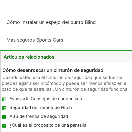
Cómo instalar un espejo del punto Blind
Más seguros Sports Cars
Artículos relacionados
Cómo desenroscar un cinturón de seguridad
Cuando usted usa el cinturón de seguridad que se tuerce ,
puede llegar a ser incómodo y puede ser menos eficaz en el
caso de que te estrellas . Un cinturón de seguridad funciona
básicamente mediante la difusión de la fuerza del impacto a
Avanzado Consejos de conducción
través de la cadera y, posiblemente, la caja torácica , en fun
defensiva
Seguridad del remolque Hitch
ABS de frenos de seguridad
¿Cuál es el propósito de una pantalla