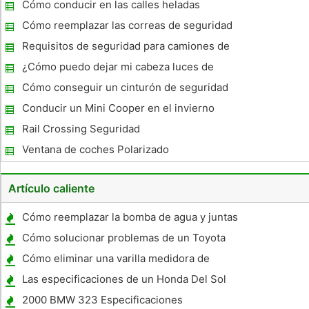
térmica en un coche
Cómo conducir en las calles heladas
Cómo reemplazar las correas de seguridad
para niños
Requisitos de seguridad para camiones de
remolque en Colorado
¿Cómo puedo dejar mi cabeza luces de
parpadear ?
Cómo conseguir un cinturón de seguridad
Destrabar
Conducir un Mini Cooper en el invierno
Rail Crossing Seguridad
Ventana de coches Polarizado
Restricciones
Artículo caliente
Cómo reemplazar la bomba de agua y juntas
para mi '88 F-150
Cómo solucionar problemas de un Toyota
22RE sensor de posición del acelerador 92
Cómo eliminar una varilla medidora de
aceite roto de un motor
Las especificaciones de un Honda Del Sol
2000 BMW 323 Especificaciones