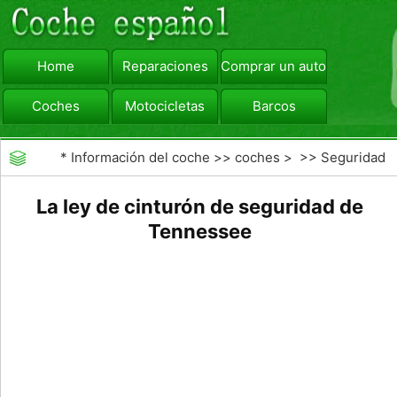
Home
Reparaciones
Comprar un automóvil
Coches
Motocicletas
Barcos
viajar
Camiones
*
Información del coche
>>
coches
> >>
Seguridad
Vial
>>
Driving Safety
La ley de cinturón de seguridad de
Tennessee