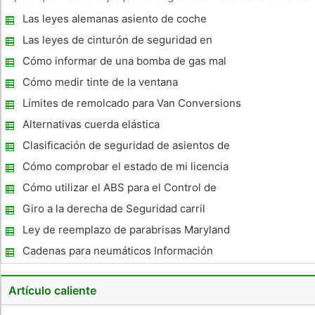
instrumentos del coche son el sistema de varias señales de
Las leyes alemanas asiento de coche
advertencia que se enciende cuando algo anda mal en su co
Las leyes de cinturón de seguridad en
Connecticut
Cómo informar de una bomba de gas mal
With No Apagado automático
Cómo medir tinte de la ventana
Límites de remolcado para Van Conversions
Alternativas cuerda elástica
Clasificación de seguridad de asientos de
coche
Cómo comprobar el estado de mi licencia
de conducir de Michigan
Cómo utilizar el ABS para el Control de
Tracción
Giro a la derecha de Seguridad carril
Ley de reemplazo de parabrisas Maryland
Cadenas para neumáticos Información
Artículo caliente