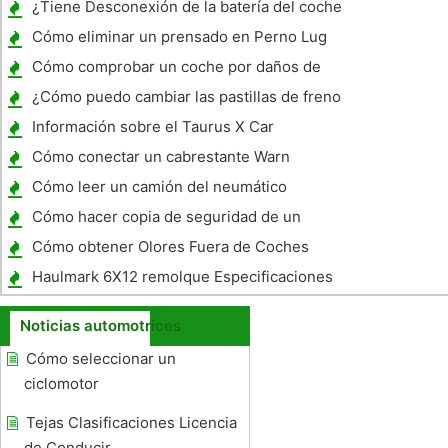
¿Tiene Desconexión de la batería del coche
Borrar la computadora?
Cómo eliminar un prensado en Perno Lug
Cómo comprobar un coche por daños de
agua
¿Cómo puedo cambiar las pastillas de freno
en un Toyota Avalon 1995?
Información sobre el Taurus X Car
Cómo conectar un cabrestante Warn
Cómo leer un camión del neumático
Cómo hacer copia de seguridad de un
remolque de utilidad adjunta a un vehículo
Cómo obtener Olores Fuera de Coches
Haulmark 6X12 remolque Especificaciones
Noticias automotrices
Cómo seleccionar un
ciclomotor
Tejas Clasificaciones Licencia
de Conducir