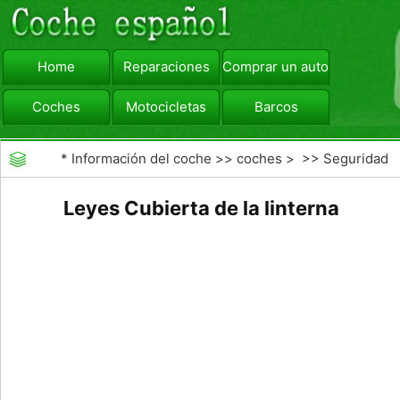
Home
Reparaciones
Comprar un automóvil
Coches
Motocicletas
Barcos
viajar
Camiones
*
Información del coche
>>
coches
> >>
Seguridad
Vial
>>
Driving Safety
Leyes Cubierta de la linterna