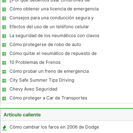
peligrosas del camino , entre otras cosas. Los conductores e
seguridad?
Cómo obtener una licencia de emergencia
en Florida
Consejos para una conducción segura y
Parking
Efectos del uso de un teléfono celular
mientras se conduce
La seguridad de los neumáticos con clavos
Cómo protegerse de robo de auto
Cómo quitar el neumático de repuesto de
un Dodge Dakota 1992
10 Problemas de Frenos
Cómo probar un freno de emergencia
City Safe Summer Tips Driving
Chevy Aveo Seguridad
Cómo proteger a Car de Transportes
Artículo caliente
Cómo cambiar los faros en 2006 de Dodge