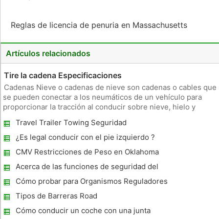
Reglas de licencia de penuria en Massachusetts
Artículos relacionados
Tire la cadena Especificaciones
Cadenas Nieve o cadenas de nieve son cadenas o cables que
se pueden conectar a los neumáticos de un vehículo para
proporcionar la tracción al conducir sobre nieve, hielo y
barro. Cadenas Nieve vienen en varios estilos, se venden en
Travel Trailer Towing Seguridad
pares y están diseñados para ser adaptado a un tamaño de
neumático e
¿Es legal conducir con el pie izquierdo ?
CMV Restricciones de Peso en Oklahoma
Acerca de las funciones de seguridad del
Toyota Prius
Cómo probar para Organismos Reguladores
de Voltaje Bad
Tipos de Barreras Road
Cómo conducir un coche con una junta