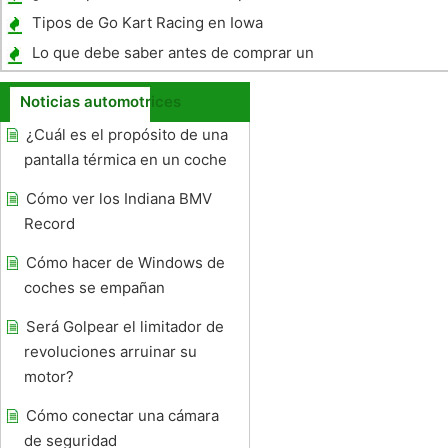
CD en un Volkswagen Passat 1992?
Tipos de Go Kart Racing en Iowa
Lo que debe saber antes de comprar un
coche nuevo
Noticias automotrices
¿Cuál es el propósito de una
pantalla térmica en un coche
Cómo ver los Indiana BMV
Record
Cómo hacer de Windows de
coches se empañan
Será Golpear el limitador de
revoluciones arruinar su
motor?
Cómo conectar una cámara
de seguridad