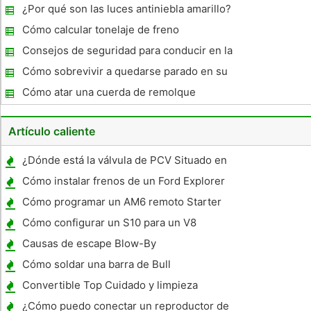
principal soplada
¿Por qué son las luces antiniebla amarillo?
Cómo calcular tonelaje de freno
Consejos de seguridad para conducir en la
nieve
Cómo sobrevivir a quedarse parado en su
coche en el desierto en el verano
Cómo atar una cuerda de remolque
Artículo caliente
¿Dónde está la válvula de PCV Situado en
un Toyota Corolla 2003 ?
Cómo instalar frenos de un Ford Explorer
1997
Cómo programar un AM6 remoto Starter
Cómo configurar un S10 para un V8
Causas de escape Blow-By
Cómo soldar una barra de Bull
Convertible Top Cuidado y limpieza
¿Cómo puedo conectar un reproductor de