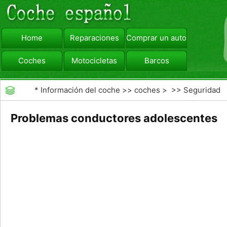
Home
Reparaciones
Comprar un automóvil
Coches
Motocicletas
Barcos
viajar
Camiones
*
Información del coche
>>
coches
> >>
Seguridad
Vial
>>
Driving Safety
Problemas conductores adolescentes