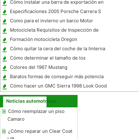
Cómo instalar una barra de exportación en
un 1964 Ford Ranchero
Especificaciones 2005 Porsche Carrera S
Como para el invierno un barco Motor
Johnson
Motocicleta Requisitos de Inspección de
Seguridad
Formación motocicleta Oregon
Cómo quitar la cera del coche de la linterna
Cómo determinar el tamaño de los
neumáticos de su coche
Colores del 1967 Mustang
Baratos formas de conseguir más potencia
Cómo hacer un GMC Sierra 1998 Look Good
Noticias automotrices
Cómo reemplazar un piso
Camaro
¿Cómo reparar un Clear Coat
Lift