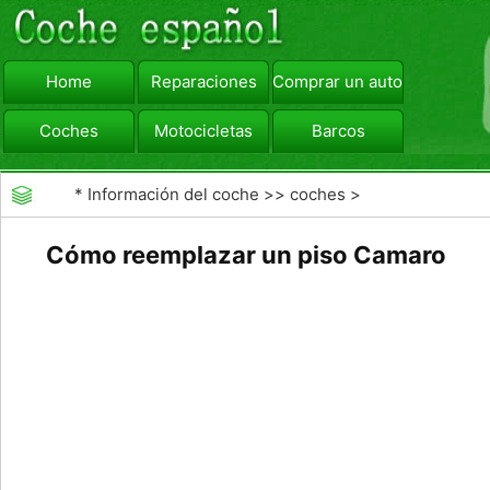
Home
Reparaciones
Comprar un automóvil
Coches
Motocicletas
Barcos
viajar
Camiones
*
Información del coche
>>
coches
>
>>
Reparaciones
>>
Chapa y Pintura
Cómo reemplazar un piso Camaro