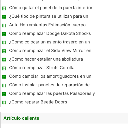
antes de la pintura. Posee un alto contenido de sólidos que
Cómo quitar el panel de la puerta interior
es superior a las alternativas de imprimación y laca crea ac
en un 2006 Ford F- 250
¿Qué tipo de pintura se utilizan para un
Cuerpo Auto?
Auto Herramientas Estimación cuerpo
Cómo reemplazar Dodge Dakota Shocks
¿Cómo colocar un asiento trasero en un
Chevy Cavalier 1996
Cómo reemplazar el Side View Mirror en
una Ford Escape
¿Cómo hacer estallar una abolladura
Cómo reemplazar Struts Corolla
Cómo cambiar los amortiguadores en un
2003 Ford F150
Cómo instalar paneles de reparación de
carrocerías
Cómo reemplazar las puertas Pasadores y
bujes en un Chevy Tahoe
¿Cómo reparar Beetle Doors
Artículo caliente