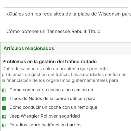
¿Cuáles son los requisitos de la placa de Wisconsin pa
Cómo obtener un Tennessee Rebuilt Título
Artículos relacionados
Problemas en la gestión del tráfico rodado
Daño de camino es sólo un problema que presenta
problemas de gestión del tráfico. Las autoridades confían en
la financiación de los organismos gubernamentales para
reparaciones exactas en las carreteras. Pero de vez en
Cómo conectar su coche a un camión en
cuando surgen problemas que nadie puede predecir, como
movimiento
un desastre natural o un a
Tipos de Nudos de la cuerda utilicen para
lograr una carga
Cómo conducir un coche con un remolque
plano
Jeep Wrangler Rollover seguridad
Estudios sobre badénes en barrios