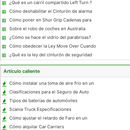
¿Qué es un carril compartido Left Turn ?
Cómo deshabilitar el Cinturón de alarma
asiento en un Mitsubishi Lancer
Cómo poner en Shur Grip Cadenas para
neumáticos
Sobre el robo de coches en Australia
¿Cómo se hace el vidrio del parabrisas?
Cómo obedecer la Ley Move Over Cuando
el paso de vehículos de emergencia
¿Qué es la ley del cinturón de seguridad
Detenido
Wyoming?
Artículo caliente
Cómo instalar una toma de aire frío en un
Jetta 2.0
Clasificaciones para el Seguro de Auto
Tipos de baterías de automóviles
Scania Truck Especificaciones
Cómo ajustar el retardo de Faro en un
Deville
Cómo alquilar Car Carriers