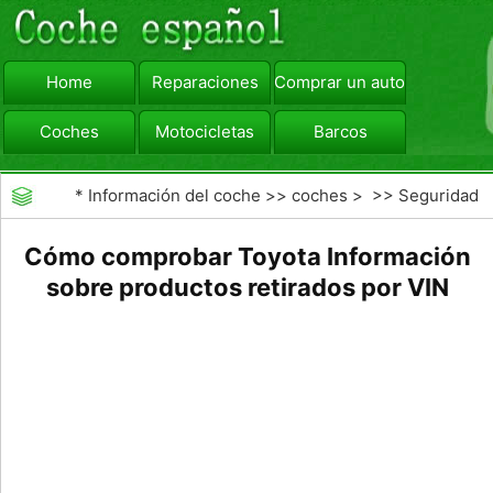
Home
Reparaciones
Comprar un automóvil
Coches
Motocicletas
Barcos
viajar
Camiones
*
Información del coche
>>
coches
> >>
Seguridad
Vial
>>
Driving Safety
Cómo comprobar Toyota Información
sobre productos retirados por VIN