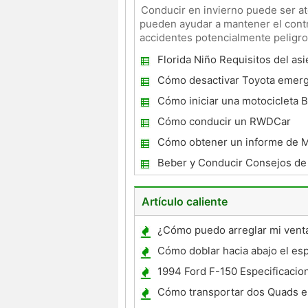
Conducir en invierno puede ser at
pueden ayudar a mantener el contr
accidentes potencialmente peligro
vital para los largos meses
Florida Niño Requisitos del asi
coche
Cómo desactivar Toyota emer
Flashers
Cómo iniciar una motocicleta 
Cómo conducir un RWDCar
Cómo obtener un informe de 
Illinois
Beber y Conducir Consejos de
Artículo caliente
¿Cómo puedo arreglar mi vent
que cayó abajo ?
Cómo doblar hacia abajo el es
Mazda CX- 9
1994 Ford F-150 Especificacio
Cómo transportar dos Quads e