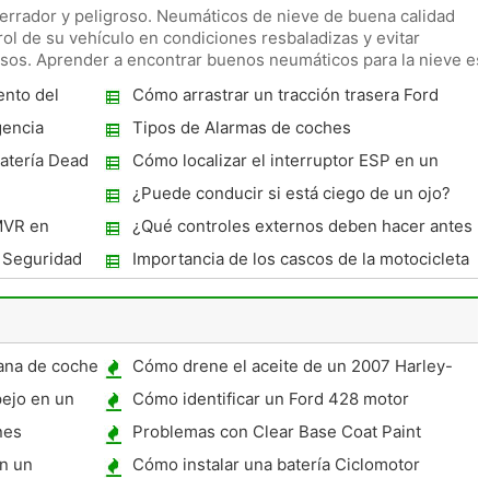
errador y peligroso. Neumáticos de nieve de buena calidad
ol de su vehículo en condiciones resbaladizas y evitar
sos. Aprender a encontrar buenos neumáticos para la nieve es
ento del
Cómo arrastrar un tracción trasera Ford
Ranger
gencia
Tipos de Alarmas de coches
Batería Dead
Cómo localizar el interruptor ESP en un
E220
¿Puede conducir si está ciego de un ojo?
MVR en
¿Qué controles externos deben hacer antes
de entrar en el vehículo?
 Seguridad
Importancia de los cascos de la motocicleta
ana de coche
Cómo drene el aceite de un 2007 Harley-
Davidson Softail
pejo en un
Cómo identificar un Ford 428 motor
nes
Problemas con Clear Base Coat Paint
n un
Cómo instalar una batería Ciclomotor