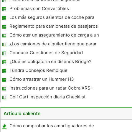
conjunto de cadenas para las llantas puede literalmente
automático
salvar su vida en condi
Problemas con Convertibles
Los más seguros asientos de coche para
bebés Un año más viejo y
Reglamento para camionetas de pasajeros
en Carolina del Norte
Cómo atar un aseguramiento de carga a un
Rub Rail Remolque
¿Los camiones de alquiler tiene que parar
en las estaciones de peso?
Conducir Cuestiones de Seguridad
¿Qué es obligatoria en diseños Bridge?
Tundra Consejos Remolque
Cómo arrastrar un Hummer H3
Instrucciones para un radar Cobra XRS-
9340
Golf Cart Inspección diaria Checklist
Artículo caliente
Cómo comprobar los amortiguadores de