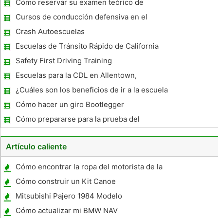
Cómo reservar su examen teórico de
conducir
Cursos de conducción defensiva en el
norte de Ohio
Crash Autoescuelas
Escuelas de Tránsito Rápido de California
Safety First Driving Training
Escuelas para la CDL en Allentown,
Pennsylvania
¿Cuáles son los beneficios de ir a la escuela
de tráfico?
Cómo hacer un giro Bootlegger
Cómo prepararse para la prueba del
conductor
Artículo caliente
Cómo encontrar la ropa del motorista de la
mujer
Cómo construir un Kit Canoe
Mitsubishi Pajero 1984 Modelo
Especificaciones
Cómo actualizar mi BMW NAV