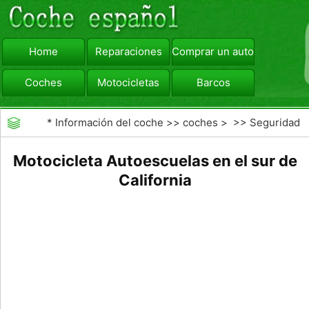
Home
Reparaciones
Comprar un automóvil
Coches
Motocicletas
Barcos
viajar
Camiones
*
Información del coche
>>
coches
> >>
Seguridad
Vial
>>
Driving School
Motocicleta Autoescuelas en el sur de
California