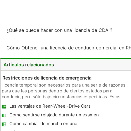
¿Qué se puede hacer con una licencia de CDA ?
Cómo Obtener una licencia de conducir comercial en R
Artículos relacionados
Restricciones de licencia de emergencia
licencia temporal son necesarios para una serie de razones
para que las personas dentro de ciertos estados para
conducir, pero sólo bajo circunstancias específicas. Estas
razones varían entre los conductores que están muy por
Las ventajas de Rear-Wheel-Drive Cars
debajo del límite legal para conducir y aquellos que han
tenido violacióne
Cómo sentirse relajado durante un examen
de manejo
Cómo cambiar de marcha en una
transmisión manual