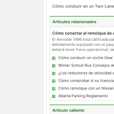
Cómo conducir en un Two-Lan
Artículos relacionados
Cómo conectar el remolque de 
El Aerostar 1996 está calificada 
debidamente equipado con el paque
deberá tener freno operacional, se
Aerostar tiene un conecto
Cómo conducir un coche Gear
Winter School Bus Consejos d
¿Los reductores de velocidad a
alineación del coche
Cómo comprobar si su licencia
suspendida en Tampa, Florida
Cómo remolque con un Nissan 
Atlanta Parking Reglamento
Artículo caliente