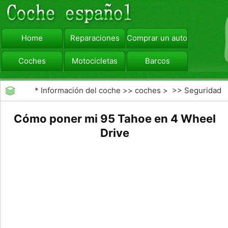
Home
Reparaciones
Comprar un automóvil
Coches
Motocicletas
Barcos
viajar
Camiones
*
Información del coche
>>
coches
> >>
Seguridad
Vial
>>
Consejos de Conducción
Cómo poner mi 95 Tahoe en 4 Wheel
Drive