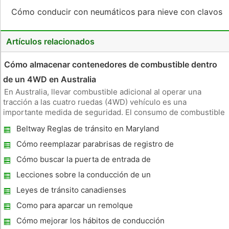
Cómo conducir con neumáticos para nieve con clavos
Artículos relacionados
Cómo almacenar contenedores de combustible dentro
de un 4WD en Australia
En Australia, llevar combustible adicional al operar una
tracción a las cuatro ruedas (4WD) vehículo es una
importante medida de seguridad. El consumo de combustible
reducido de vehículos 4WD, combinado con enormes
Beltway Reglas de tránsito en Maryland
extensiones de desierto entre las estaciones de combustible,
hacen que la posibilidad
Cómo reemplazar parabrisas de registro de
inspección Pegatinas
Cómo buscar la puerta de entrada de
código de ubicación en un Mercury Sable LS
Lecciones sobre la conducción de un
1996
estándar
Leyes de tránsito canadienses
Como para aparcar un remolque
Cómo mejorar los hábitos de conducción