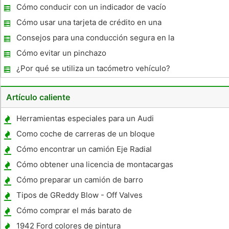
Cómo conducir con un indicador de vacío
para ahorrar gasolina
Cómo usar una tarjeta de crédito en una
estación automatizada de gas
Consejos para una conducción segura en la
lluvia
Cómo evitar un pinchazo
¿Por qué se utiliza un tacómetro vehículo?
Artículo caliente
Herramientas especiales para un Audi
Como coche de carreras de un bloque
pequeño Mopar 318
Cómo encontrar un camión Eje Radial
Cómo obtener una licencia de montacargas
en Paducah, KY
Cómo preparar un camión de barro
Tipos de GReddy Blow - Off Valves
Cómo comprar el más barato de
combustible Diesel
1942 Ford colores de pintura