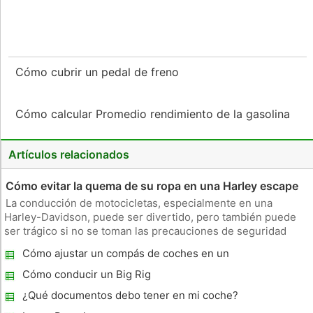
Cómo cubrir un pedal de freno
Cómo calcular Promedio rendimiento de la gasolina
Artículos relacionados
Cómo evitar la quema de su ropa en una Harley escape
La conducción de motocicletas, especialmente en una
Harley-Davidson, puede ser divertido, pero también puede
ser trágico si no se toman las precauciones de seguridad
adecuadas. Aunque la mayoría de los corredores son muy
Cómo ajustar un compás de coches en un
conscientes de los peligros en el camino, muchos pasan por
Mercedes Benz
alto los peligros qu
Cómo conducir un Big Rig
¿Qué documentos debo tener en mi coche?