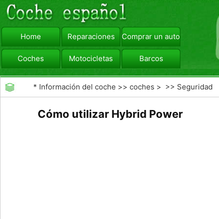
Home
Reparaciones
Comprar un automóvil
Coches
Motocicletas
Barcos
viajar
Camiones
*
Información del coche
>>
coches
> >>
Seguridad
Vial
>>
Consejos de Conducción
Cómo utilizar Hybrid Power