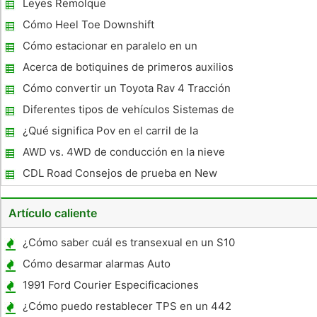
Leyes Remolque
Cómo Heel Toe Downshift
Cómo estacionar en paralelo en un
estacionamiento
Acerca de botiquines de primeros auxilios
Cómo convertir un Toyota Rav 4 Tracción
simple en una unidad de cuatro ruedas
Diferentes tipos de vehículos Sistemas de
seguimiento
¿Qué significa Pov en el carril de la
autopista?
AWD vs. 4WD de conducción en la nieve
CDL Road Consejos de prueba en New
Jersey
Artículo caliente
¿Cómo saber cuál es transexual en un S10
1996
Cómo desarmar alarmas Auto
1991 Ford Courier Especificaciones
¿Cómo puedo restablecer TPS en un 442