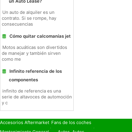
un Auto Lease?
Un auto de alquiler es un
contrato. Si se rompe, hay
consecuencias
Cómo quitar calcomanías jet
Motos acuáticas son divertidos
de manejar y también sirven
como me
Infinito referencia de los
componentes
infinito de referencia es una
serie de altavoces de automoción
y c
Accesorios Aftermarket
Fans de los coches
Seguro de Coche
Préstamos y Financiación
Mantenimiento General
Autos, Autos