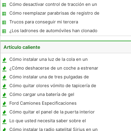
motor HEMI
Cómo desactivar control de tracción en un
BMW X5
Cómo reemplazar parabrisas de registro de
inspección Pegatinas
Trucos para conseguir mi tercera
generación de Mazda RX-7 Started
¿Los ladrones de automóviles han clonado
dispositivos de bloqueo de teclas ?
Artículo caliente
Cómo instalar una luz de la cola en un
Honda Civic 2001
¿Cómo deshacerse de un coche a estrenar
Cómo instalar una de tres pulgadas de
elevación del cuerpo en un Toyota 4x4
Cómo quitar olores vómito de tapicería de
coches
Cómo cargar una batería de gel
Ford Camiones Especificaciones
Cómo quitar el panel de la puerta interior
de un Chevrolet Aveo
Lo que usted necesita saber sobre el
ajustador del seguro de coche
Cómo instalar la radio satelital Sirius en un