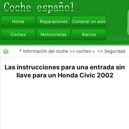
Home
Reparaciones
Comprar un automóvil
Coches
Motocicletas
Barcos
viajar
Camiones
*
Información del coche
>>
coches
> >>
Seguridad
Vial
>>
Consejos de Conducción
Las instrucciones para una entrada sin
llave para un Honda Civic 2002