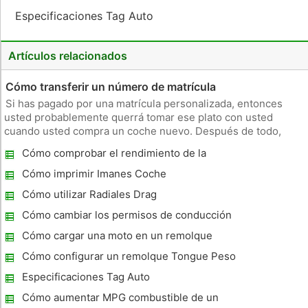
Especificaciones Tag Auto
Artículos relacionados
Cómo transferir un número de matrícula
Si has pagado por una matrícula personalizada, entonces
usted probablemente querrá tomar ese plato con usted
cuando usted compra un coche nuevo. Después de todo,
placas personales son caros. Afortunadamente, el conductor
Cómo comprobar el rendimiento de la
y vehículos de la agencia de patentes (DVLA) permite la
gasolina
transferencia de número
Cómo imprimir Imanes Coche
Cómo utilizar Radiales Drag
Cómo cambiar los permisos de conducción
cuando se mude fuera del estado
Cómo cargar una moto en un remolque
Cómo configurar un remolque Tongue Peso
Especificaciones Tag Auto
Cómo aumentar MPG combustible de un