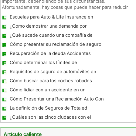
importante, dependiendo de sus circunstancias.
Afortunadamente, hay cosas que puede hacer para reducir
sus tasas de seguros de automóviles. Póngase en contacto
Escuelas para Auto & Life Insurance en
con su compañía de seguros y preguntar acerca de los
California
descuentos que puede calificar.
¿Cómo demostrar una demanda por
lesiones Permanente
¿Qué sucede cuando una compañía de
seguros Totales su vehículo?
Cómo presentar su reclamación de seguro
de vehículo
Recuperación de la deuda Accidentes
Cómo determinar los límites de
responsabilidad del seguro de coche
Requisitos de seguro de automóviles en
New Mexico
Cómo buscar para los coches robados
Cómo lidiar con un accidente en un
estacionamiento
Cómo Presentar una Reclamación Auto Con
Seguro Universal
La definición de Seguros de Totaled
¿Cuáles son las cinco ciudades con el
mayor robo de automóviles Cambio ?
Artículo caliente