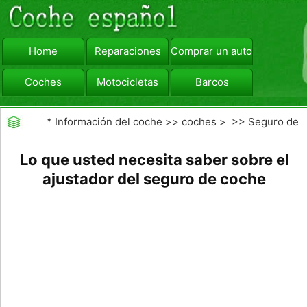
Home
Reparaciones
Comprar un automóvil
Coches
Motocicletas
Barcos
viajar
Camiones
*
Información del coche
>>
coches
> >>
Seguro de
Coche
>>
Las reclamaciones de seguros de
Lo que usted necesita saber sobre el
ajustador del seguro de coche
automóviles