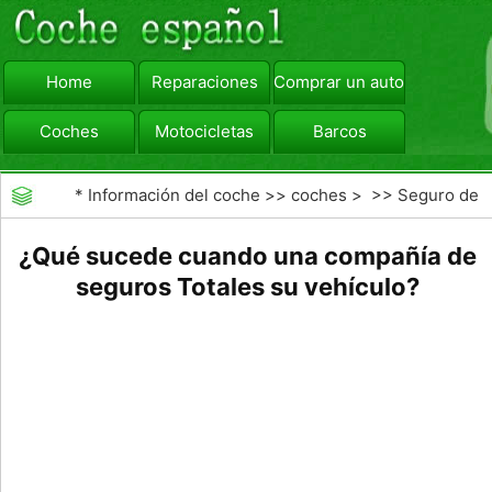
Home
Reparaciones
Comprar un automóvil
Coches
Motocicletas
Barcos
viajar
Camiones
*
Información del coche
>>
coches
> >>
Seguro de
Coche
>>
Las reclamaciones de seguros de
¿Qué sucede cuando una compañía de
automóviles
seguros Totales su vehículo?