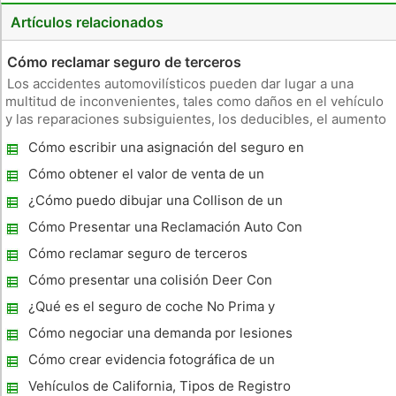
Artículos relacionados
Cómo reclamar seguro de terceros
Los accidentes automovilísticos pueden dar lugar a una
multitud de inconvenientes, tales como daños en el vehículo
y las reparaciones subsiguientes, los deducibles, el aumento
de las primas de seguro y el papeleo interminable. En los
Cómo escribir una asignación del seguro en
casos en que otro conductor es, obviamente, la culpa, es
una carta de demanda Auto
posible q
Cómo obtener el valor de venta de un
coche Totalizó
¿Cómo puedo dibujar una Collison de un
Informe de Seguros de Accidente de Auto?
Cómo Presentar una Reclamación Auto Con
Seguro Universal
Cómo reclamar seguro de terceros
Cómo presentar una colisión Deer Con
Progresista
¿Qué es el seguro de coche No Prima y
cómo funciona ?
Cómo negociar una demanda por lesiones
Cómo crear evidencia fotográfica de un
accidente de coche
Vehículos de California, Tipos de Registro