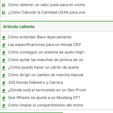
Cómo obtener un valor justo para mi coche
Totalizó
¿Cómo Calcular la Cantidad USAA para una
pérdida total ?
Artículo caliente
Cómo entender Bans Aparcamiento
invierno de Chicago
Las especificaciones para un Honda CRV
2007
Cómo conseguir un sistema de audio High-
Performance
Cómo quitar las manchas de pintura de un
coche
¿Cómo puedo hacer un cárter de aceite
más grande para 1984-1987 CRX?
Cómo dirigir un cambio de marcha manual
en una columna de dirección de rueda
305 Honda Diámetro y Carrera
Especificaciones
¿Dónde está el termostato en un Geo Prizm
1994 ?
Qué Wheels se ajuste a un Mustang GT?
Cómo limpiar el compartimiento del motor
después del uso de un extintor ABC