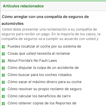
Artículos relacionados
Cómo arreglar con una compañía de seguros de
automóviles
Usted debe presentar una reclamación a su compañía de
seguros para recibir un pago. En la mayoría de los casos, la
compañía de seguros va a cumplir su acuerdo con usted y
proporcionar el pago como se expone en la póliza. Si no está
Puedes localizar el coche por su sistema de
satisfecho con el pago del seguro de auto que usted recibe,
GPS?
usted pu
Cosas que usted necesita al reclamar
seguro de coche
About Florida's No Fault Laws
Cómo disputar la culpa de un accidente de
auto
Cómo buscar para los coches robados
Cómo sacar el máximo dinero para su coche
ascendió
Cómo resolver su propio reclamo de seguro
Cómo calcular los beneficios de carro
Cómo obtener copias de los Reportes de