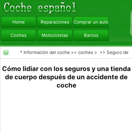
Home
Reparaciones
Comprar un automóvil
Coches
Motocicletas
Barcos
viajar
Camiones
*
Información del coche
>>
coches
> >>
Seguro de
Coche
>>
Las reclamaciones de seguros de
Cómo lidiar con los seguros y una tienda
de cuerpo después de un accidente de
automóviles
coche