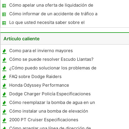
Accidentes
Cómo apelar una oferta de liquidación de
Seguros Auto
Cómo informar de un accidente de tráfico a
una compañía de seguros
Lo que usted necesita saber sobre el
ajustador del seguro de coche
Artículo caliente
Como para el invierno mayores
autocaravanas
Cómo se puede resolver Escudo Llantas?
¿Cómo puedo solucionar los problemas de
los frenos en mi 2002 Ford F-350 cuatro
FAQ sobre Dodge Raiders
ruedas Drive Powerstoke Cabina doble?
Honda Odyssey Performance
Dodge Charger Policía Especificaciones
Coche
Cómo reemplazar la bomba de agua en un
Buick Regal 2002
Cómo instalar una bomba de elevación
Raptor
2000 PT Cruiser Especificaciones
Cómo arreglar una línea de dirección de