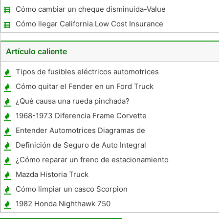
perdida a un automóvil para el seguro
Cómo cambiar un cheque disminuida-Value
Cómo llegar California Low Cost Insurance
Auto
Artículo caliente
Tipos de fusibles eléctricos automotrices
Cómo quitar el Fender en un Ford Truck
1995
¿Qué causa una rueda pinchada?
1968-1973 Diferencia Frame Corvette
Entender Automotrices Diagramas de
Cableado Eléctrico
Definición de Seguro de Auto Integral
¿Cómo reparar un freno de estacionamiento
Mazda Historia Truck
Cómo limpiar un casco Scorpion
1982 Honda Nighthawk 750
Especificaciones