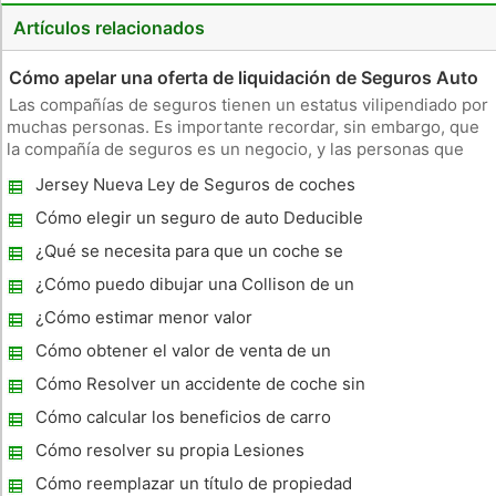
Artículos relacionados
Cómo apelar una oferta de liquidación de Seguros Auto
Las compañías de seguros tienen un estatus vilipendiado por
muchas personas. Es importante recordar, sin embargo, que
la compañía de seguros es un negocio, y las personas que
trabajan en este negocio como objetivo para que sea
Jersey Nueva Ley de Seguros de coches
rentable. Si usted cree que no ha sido tratado de manera
justa, entonces
Cómo elegir un seguro de auto Deducible
¿Qué se necesita para que un coche se
sumará?
¿Cómo puedo dibujar una Collison de un
Informe de Seguros de Accidente de Auto?
¿Cómo estimar menor valor
Cómo obtener el valor de venta de un
coche Totalizó
Cómo Resolver un accidente de coche sin
una compañía de seguros
Cómo calcular los beneficios de carro
Cómo resolver su propia Lesiones
reclamación de seguro
Cómo reemplazar un título de propiedad