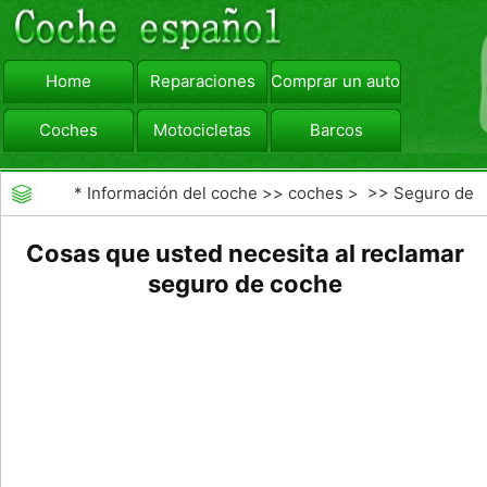
Home
Reparaciones
Comprar un automóvil
Coches
Motocicletas
Barcos
viajar
Camiones
*
Información del coche
>>
coches
> >>
Seguro de
Coche
>>
Las reclamaciones de seguros de
Cosas que usted necesita al reclamar
automóviles
seguro de coche