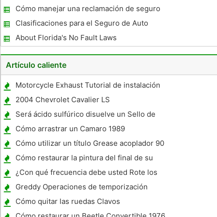
Informe Requisitos
Cómo manejar una reclamación de seguro
de coche después de un accidente
Clasificaciones para el Seguro de Auto
About Florida's No Fault Laws
Artículo caliente
Motorcycle Exhaust Tutorial de instalación
2004 Chevrolet Cavalier LS
Especificaciones
Será ácido sulfúrico disuelve un Sello de
Silicona RTV?
Cómo arrastrar un Camaro 1989
Cómo utilizar un título Grease acoplador 90
Cómo restaurar la pintura del final de su
coche
¿Con qué frecuencia debe usted Rote los
neumáticos de coches
Greddy Operaciones de temporización
Turbo
Cómo quitar las ruedas Clavos
Cómo restaurar un Beetle Convertible 1976