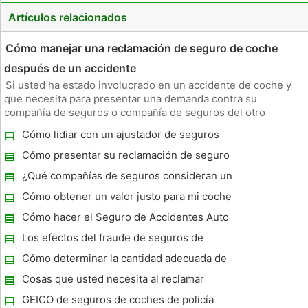
Artículos relacionados
Cómo manejar una reclamación de seguro de coche
después de un accidente
Si usted ha estado involucrado en un accidente de coche y
que necesita para presentar una demanda contra su
compañía de seguros o compañía de seguros del otro
conductor, hay algunas cosas que usted puede hacer para
Cómo lidiar con un ajustador de seguros
ayudarse a sí mismo a través de el proceso. Cosas que
necesitará seguro de automóvil
Cómo presentar su reclamación de seguro
de vehículo
¿Qué compañías de seguros consideran un
coche deportivo
Cómo obtener un valor justo para mi coche
Totalizó
Cómo hacer el Seguro de Accidentes Auto
Claims fácil
Los efectos del fraude de seguros de
automóviles
Cómo determinar la cantidad adecuada de
seguro de automóvil
Cosas que usted necesita al reclamar
seguro de coche
GEICO de seguros de coches de policía