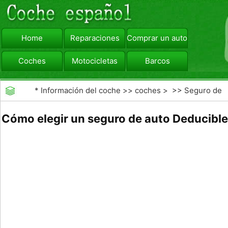
Home
Reparaciones
Comprar un automóvil
Coches
Motocicletas
Barcos
viajar
Camiones
*
Información del coche
>>
coches
> >>
Seguro de
Coche
>>
Las reclamaciones de seguros de
Cómo elegir un seguro de auto Deducible
automóviles