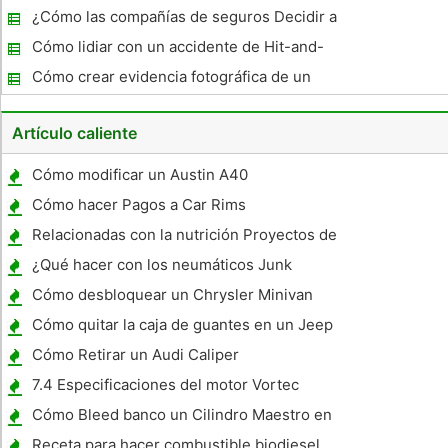
de coche después de un accidente
¿Cómo las compañías de seguros Decidir a
Total un vehículo?
Cómo lidiar con un accidente de Hit-and-
Run
Cómo crear evidencia fotográfica de un
accidente de coche
Artículo caliente
Cómo modificar un Austin A40
Cómo hacer Pagos a Car Rims
Relacionadas con la nutrición Proyectos de
Ciencia
¿Qué hacer con los neumáticos Junk
Cómo desbloquear un Chrysler Minivan
Cómo quitar la caja de guantes en un Jeep
Wrangler
Cómo Retirar un Audi Caliper
7.4 Especificaciones del motor Vortec
Cómo Bleed banco un Cilindro Maestro en
un Chevy Silverado
Receta para hacer combustible biodiesel