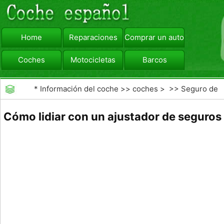
Home
Reparaciones
Comprar un automóvil
Coches
Motocicletas
Barcos
viajar
Camiones
*
Información del coche
>>
coches
> >>
Seguro de
Coche
>>
Las reclamaciones de seguros de
Cómo lidiar con un ajustador de seguros
automóviles