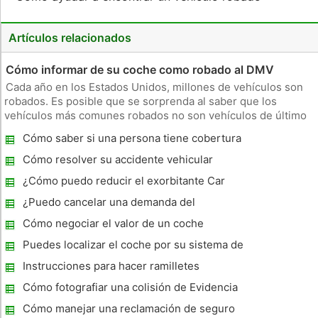
Artículos relacionados
Cómo informar de su coche como robado al DMV
Cada año en los Estados Unidos, millones de vehículos son
robados. Es posible que se sorprenda al saber que los
vehículos más comunes robados no son vehículos de último
modelo. Los ladrones se dirigen a los modelos más antiguos,
Cómo saber si una persona tiene cobertura
ya que son después de que las partes, y no el propio
de seguro de Auto
vehículo, para su
Cómo resolver su accidente vehicular
Reclama Yourself
¿Cómo puedo reducir el exorbitante Car
Insurance valorar?
¿Puedo cancelar una demanda del
accidente de coche?
Cómo negociar el valor de un coche
Totalizó con su compañía de seguros Auto
Puedes localizar el coche por su sistema de
GPS?
Instrucciones para hacer ramilletes
Cómo fotografiar una colisión de Evidencia
Cómo manejar una reclamación de seguro