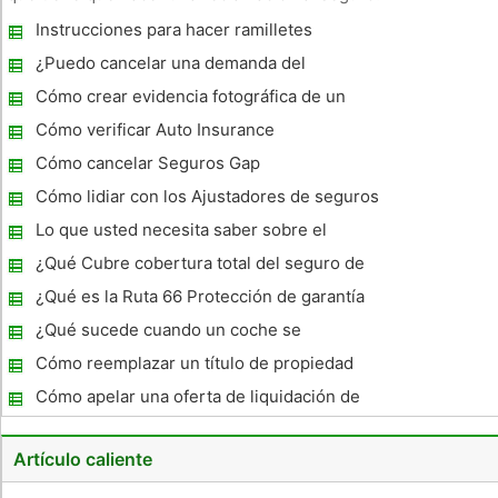
Reclamaciones de seguros comprensión podría hacer que su
Instrucciones para hacer ramilletes
próximo coche, casa, o incluso error barco ir un poco más
suave. En el momento del
¿Puedo cancelar una demanda del
accidente de coche?
Cómo crear evidencia fotográfica de un
accidente de coche
Cómo verificar Auto Insurance
Cómo cancelar Seguros Gap
Cómo lidiar con los Ajustadores de seguros
y resolver su reclamo
Lo que usted necesita saber sobre el
ajustador del seguro de coche
¿Qué Cubre cobertura total del seguro de
Auto?
¿Qué es la Ruta 66 Protección de garantía
extendida ?
¿Qué sucede cuando un coche se
totalizaron?
Cómo reemplazar un título de propiedad
perdida a un automóvil para el seguro
Cómo apelar una oferta de liquidación de
Seguros Auto
Artículo caliente