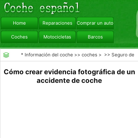
Home
Reparaciones
Comprar un automóvil
Coches
Motocicletas
Barcos
viajar
Camiones
*
Información del coche
>>
coches
> >>
Seguro de
Coche
>>
Las reclamaciones de seguros de
Cómo crear evidencia fotográfica de un
automóviles
accidente de coche