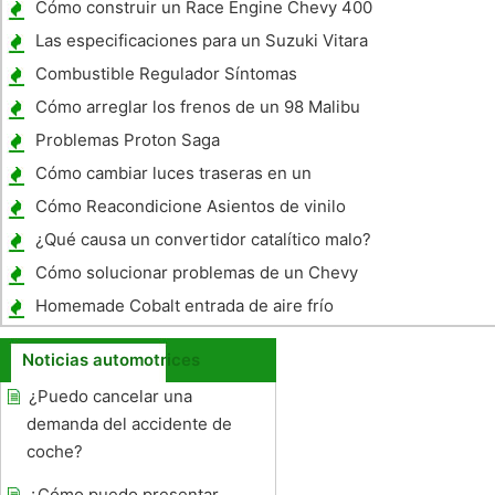
Cómo construir un Race Engine Chevy 400
Las especificaciones para un Suzuki Vitara
JLX
Combustible Regulador Síntomas
Cómo arreglar los frenos de un 98 Malibu
Problemas Proton Saga
Cómo cambiar luces traseras en un
Chevrolet Lumina
Cómo Reacondicione Asientos de vinilo
¿Qué causa un convertidor catalítico malo?
Cómo solucionar problemas de un Chevy
Lumina 1997
Homemade Cobalt entrada de aire frío
Noticias automotrices
¿Puedo cancelar una
demanda del accidente de
coche?
¿Cómo puedo presentar