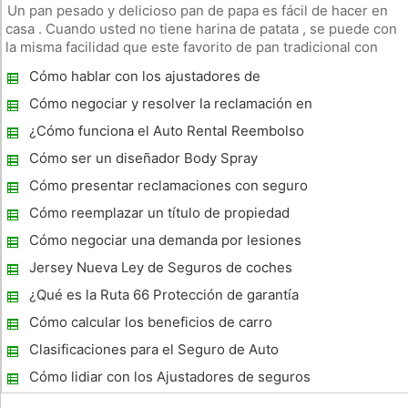
Un pan pesado y delicioso pan de papa es fácil de hacer en
casa . Cuando usted no tiene harina de patata , se puede con
la misma facilidad que este favorito de pan tradicional con
copos de patatas desecadas . Saber cómo sustituir copos de
Cómo hablar con los ajustadores de
patata de fécula de patata en la masa le permite crear su pro
seguros por daños de carro
Cómo negociar y resolver la reclamación en
un coche Pérdida Total
¿Cómo funciona el Auto Rental Reembolso
Trabajo en una Póliza de Seguro de Auto?
Cómo ser un diseñador Body Spray
Cómo presentar reclamaciones con seguro
de automóvil después de un accidente
Cómo reemplazar un título de propiedad
perdida a un automóvil para el seguro
Cómo negociar una demanda por lesiones
Jersey Nueva Ley de Seguros de coches
¿Qué es la Ruta 66 Protección de garantía
extendida ?
Cómo calcular los beneficios de carro
Clasificaciones para el Seguro de Auto
Cómo lidiar con los Ajustadores de seguros
y resolver su reclamo