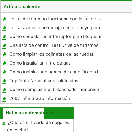
Artículo caliente
La luz de freno no funcionan con la luz de la
cola en un 1988 Chevy Truck
Los altavoces que encajan en el apoyo para
la cabeza
Cómo conectar un interruptor para bloquear
el convertidor de par de una transmisión
Una lista de control Test Drive de turismos
700R
nuevos
Cómo limpiar los cojinetes de las ruedas
Cómo instalar un filtro de gas
Cómo instalar una bomba de agua Firebird
Top Moto Neumáticos calificados
Cómo reemplazar el balanceador armónico
en un 1993 Chevy Camaro Z28
2007 Infiniti G35 Información
Noticias automotrices
¿Qué es el fraude de seguros
de coche?