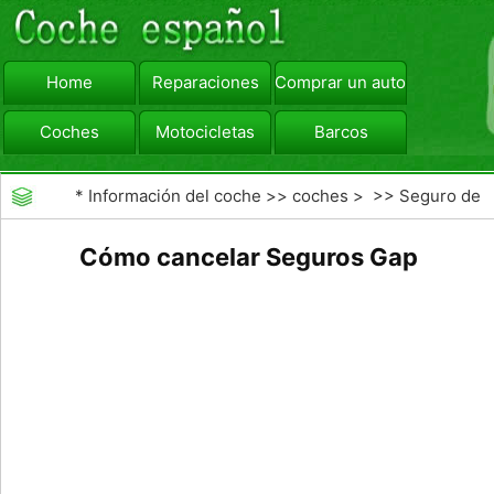
Home
Reparaciones
Comprar un automóvil
Coches
Motocicletas
Barcos
viajar
Camiones
*
Información del coche
>>
coches
> >>
Seguro de
Coche
>>
Las reclamaciones de seguros de
Cómo cancelar Seguros Gap
automóviles