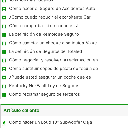
seguros de auto. Ponerse en contacto con la compañía de
seguros y
Cómo hacer el Seguro de Accidentes Auto
Claims fácil
¿Cómo puedo reducir el exorbitante Car
Insurance valorar?
Cómo comprobar si un coche está
asegurado
La definición de Remolque Seguro
Cómo cambiar un cheque disminuida-Value
La definición de Seguros de Totaled
Cómo negociar y resolver la reclamación en
un coche Pérdida Total
Cómo sustituir copos de patata de fécula de
patata en Pasta de pan
¿Puede usted asegurar un coche que es
financiado en el nombre de un cónyuge ?
Kentucky No-Fault Ley de Seguros
Cómo reclamar seguro de terceros
Artículo caliente
Cómo hacer un Loud 10'' Subwoofer Caja