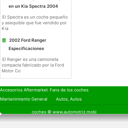
en un Kia Spectra 2004
El Spectra es un coche pequeño
y asequible que fue vendido por
Kia
2002 Ford Ranger
Especificaciones
El Ranger es una camioneta
compacta fabricado por la Ford
Motor Co
Accesorios Aftermarket
Fans de los coches
Seguro de Coche
Préstamos y Financiación
Mantenimiento General
Autos, Autos
Seguridad Vial
Combustibles
coches © www.automotriz.mobi
Vender Mi Coche