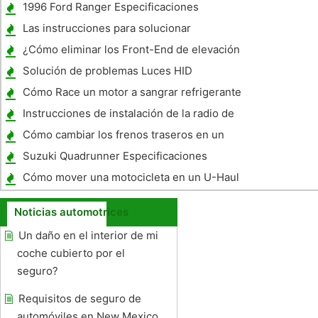
1996 Ford Ranger Especificaciones
Las instrucciones para solucionar
problemas de un sistema de entrada sin
¿Cómo eliminar los Front-End de elevación
llave en un coche a distancia
en un tracción delantera
Solución de problemas Luces HID
Cómo Race un motor a sangrar refrigerante
Bubbles
Instrucciones de instalación de la radio de
coche para el Sunfire Pontiac
Cómo cambiar los frenos traseros en un
Pontiac Grand Prix
Suzuki Quadrunner Especificaciones
Cómo mover una motocicleta en un U-Haul
remolque
Noticias automotrices
Un daño en el interior de mi
coche cubierto por el
seguro?
Requisitos de seguro de
automóviles en New Mexico