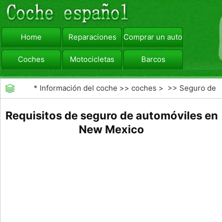
Home
Reparaciones
Comprar un automóvil
Coches
Motocicletas
Barcos
viajar
Camiones
*
Información del coche
>>
coches
> >>
Seguro de
Coche
>>
Las reclamaciones de seguros de
Requisitos de seguro de automóviles en
automóviles
New Mexico