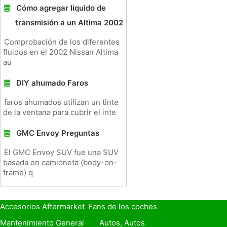
Cómo agregar líquido de
transmisión a un Altima 2002
Comprobación de los diferentes
fluidos en el 2002 Nissan Altima
au
DIY ahumado Faros
faros ahumados utilizan un tinte
de la ventana para cubrir el inte
GMC Envoy Preguntas
El GMC Envoy SUV fue una SUV
basada en camioneta (body-on-
frame) q
Accesorios Aftermarket
Fans de los coches
Seguro de Coche
Préstamos y Financiación
Mantenimiento General
Autos, Autos