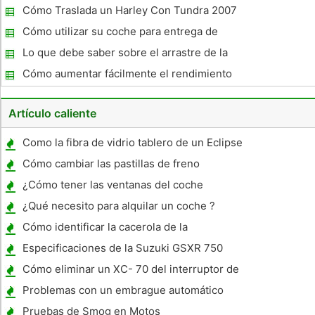
una transmisión automática
Cómo Traslada un Harley Con Tundra 2007
Cómo utilizar su coche para entrega de
paquetes
Lo que debe saber sobre el arrastre de la
rueda delantera de vehículos de tracción a
Cómo aumentar fácilmente el rendimiento
de gasolina
Artículo caliente
Como la fibra de vidrio tablero de un Eclipse
Cómo cambiar las pastillas de freno
delantero en un Suzuki Grand Vitara
¿Cómo tener las ventanas del coche
tintados, buen gusto
¿Qué necesito para alquilar un coche ?
Cómo identificar la cacerola de la
transmisión
Especificaciones de la Suzuki GSXR 750
Cómo eliminar un XC- 70 del interruptor de
encendido Volvo
Problemas con un embrague automático
Pruebas de Smog en Motos