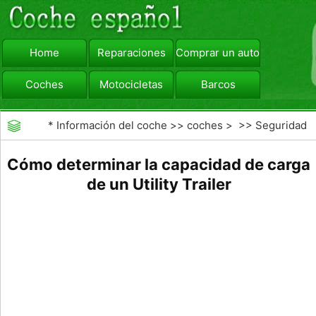
Home
Reparaciones
Comprar un automóvil
Coches
Motocicletas
Barcos
viajar
Camiones
*
Información del coche
>>
coches
> >>
Seguridad
Vial
>>
Consejos de Conducción
Cómo determinar la capacidad de carga
de un Utility Trailer