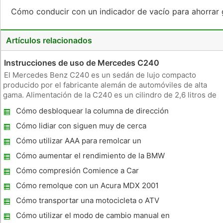
Cómo conducir con un indicador de vacío para ahorrar
Artículos relacionados
Instrucciones de uso de Mercedes C240 ​​
El Mercedes Benz C240 ​​es un sedán de lujo compacto
producido por el fabricante alemán de automóviles de alta
gama. Alimentación de la C240 ​​es un cilindro de 2,6 litros de
seis y como casi todos los modelos de Mercedes Benz, que
Cómo desbloquear la columna de dirección
viene equipado con una transmisión automática. Manejo de la
C240 ​​e
Cómo lidiar con siguen muy de cerca
Cómo utilizar AAA para remolcar un
vehículo
Cómo aumentar el rendimiento de la BMW
128I
Cómo compresión Comience a Car
Cómo remolque con un Acura MDX 2001
Cómo transportar una motocicleta o ATV
con un remolque de quinta rueda
Cómo utilizar el modo de cambio manual en