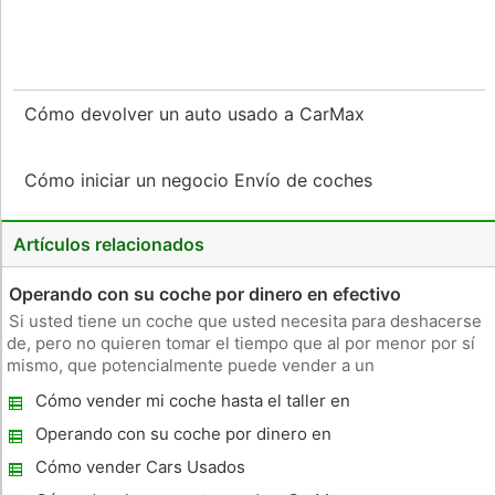
Cómo devolver un auto usado a CarMax
Cómo iniciar un negocio Envío de coches
Artículos relacionados
Operando con su coche por dinero en efectivo
Si usted tiene un coche que usted necesita para deshacerse
de, pero no quieren tomar el tiempo que al por menor por sí
mismo, que potencialmente puede vender a un
concesionario, incluso si usted no está comprando un nuevo
Cómo vender mi coche hasta el taller en
vehículo de ellos. En general, habrá una diferencia entre lo
Canadá
que razonablement
Operando con su coche por dinero en
efectivo
Cómo vender Cars Usados ​​