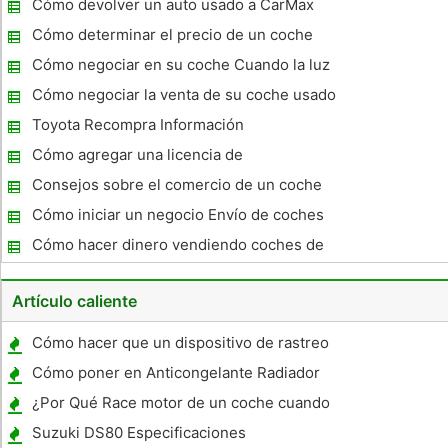
Cómo devolver un auto usado a CarMax
Cómo determinar el precio de un coche
usado
Cómo negociar en su coche Cuando la luz
del motor es de
Cómo negociar la venta de su coche usado
Toyota Recompra Información
Cómo agregar una licencia de
concesionario de coches para un negocio
Consejos sobre el comercio de un coche
de auto existente
Cómo iniciar un negocio Envío de coches
Cómo hacer dinero vendiendo coches de
Carmax
Artículo caliente
Cómo hacer que un dispositivo de rastreo
de vehículos
Cómo poner en Anticongelante Radiador
¿Por Qué Race motor de un coche cuando
se inicia en clima frío?
Suzuki DS80 Especificaciones