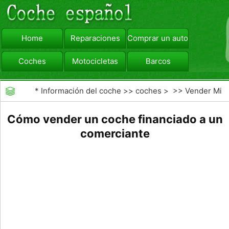
Home
Reparaciones
Comprar un automóvil
Coches
Motocicletas
Barcos
viajar
Camiones
*
Información del coche
>>
coches
> >>
Vender Mi
Coche
>>
La venta de un coche a un taller de
Cómo vender un coche financiado a un
comerciante