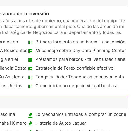
s a uno de la inversión
s años a mis días de gobierno, cuando era jefe del equipo de
un departamento gubernamental pico. Una de las áreas de mi
n Estratégica de Negocios para el departamento y todas las
normes en
Primera tormenta en un barco - una lección
ncias de
de humildad
 A Residentes
Mi consejo sobre Day Care Planning Center
gia en el
Préstamos para barcos - tal vez usted tiene
Anhelos relativos a poseer un barco
ilandia Costal
Estrategia de Forex confiable efectivo -
¿Qué se necesita
u Asistente
Tenga cuidado: Tendencias en movimiento
icio total!
rápido a menudo Dont Continuar
dos Unidos
Cómo iniciar un negocio virtual hecha a
mano del producto
asolina
Lo Mechanics Entradas al comprar un coche
amaha Número
Historia de Autos Jaguar