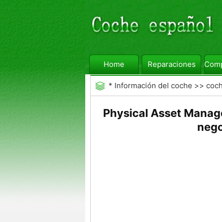
Home
Reparaciones
Comp
*
Información del coche
>>
coc
Physical Asset Manage
nego