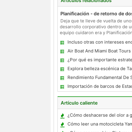
Artículos relacionados
Planificación - de retorno de do
Deja que te lleve de vuelta de uno
desarrollo corporativo dentro de 
equipo cuidaron era y Planificació
pequeñas unidades de
Incluso otras con intereses e
riesgo pueden confundir tende
Air Boat And Miami Boat Tours
futuro
Paradise
¿Por qué es importante estrate
mundo on-line
Explora belleza escénica de Ta
en un ferry desde Phuket
Rendimiento Fundamental De S
Virtual puede aumentar su benef
Importación de barcos de Esta
Artículo caliente
¿Cómo deshacerse del olor a g
derramada
Cómo leer una motocicleta Y
VIN