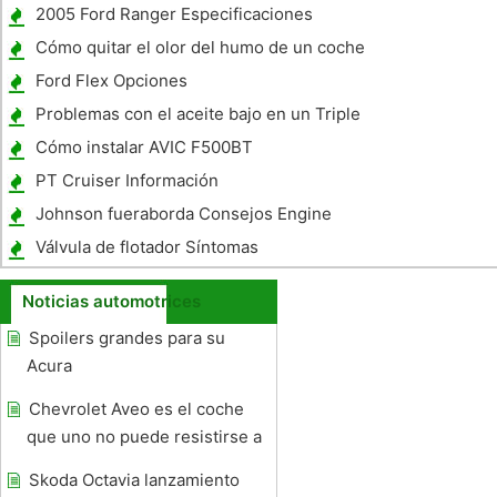
2005 Ford Ranger Especificaciones
Cómo quitar el olor del humo de un coche
usado
Ford Flex Opciones
Problemas con el aceite bajo en un Triple
de velocidad del motor
Cómo instalar AVIC F500BT
PT Cruiser Información
Johnson fueraborda Consejos Engine
Válvula de flotador Síntomas
Noticias automotrices
Spoilers grandes para su
Acura
Chevrolet Aveo es el coche
que uno no puede resistirse a
Skoda Octavia lanzamiento