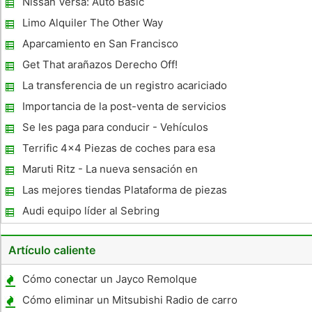
negocio que se pue
Nissan Versa: Auto Basic
Limo Alquiler The Other Way
Aparcamiento en San Francisco
Get That arañazos Derecho Off!
La transferencia de un registro acariciado
Importancia de la post-venta de servicios
en coches importados Segmento
Se les paga para conducir - Vehículos
envolver en publicidad
Terrific 4x4 Piezas de coches para esa
mirada Dashing de sus vehículos todo
Maruti Ritz - La nueva sensación en
terreno
mercado indio
Las mejores tiendas Plataforma de piezas
de automóviles
Audi equipo líder al Sebring
Artículo caliente
Cómo conectar un Jayco Remolque
Cómo eliminar un Mitsubishi Radio de carro