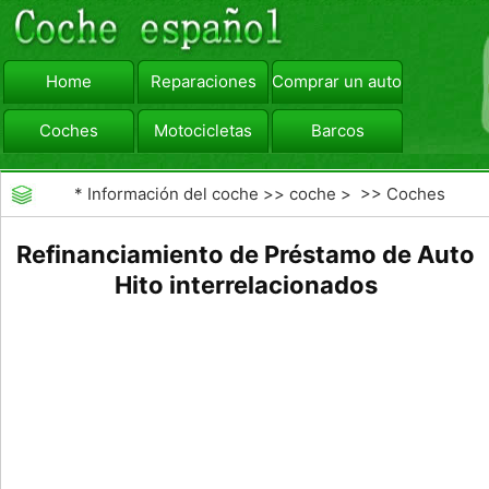
Home
Reparaciones
Comprar un automóvil
Coches
Motocicletas
Barcos
viajar
Camiones
*
Información del coche
>>
coche
> >>
Coches
Refinanciamiento de Préstamo de Auto
Hito interrelacionados