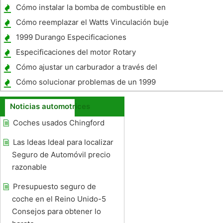
Enlace está desgastado?
Cómo instalar la bomba de combustible en
una Dodge Ram 1997
Cómo reemplazar el Watts Vinculación buje
en un PT Cruiser
1999 Durango Especificaciones
Especificaciones del motor Rotary
Cómo ajustar un carburador a través del
uso del vacío del múltiple de un V-8 motor
Cómo solucionar problemas de un 1999
de combustión interna
Toyota Tacoma
Noticias automotrices
Coches usados ​​Chingford
Las Ideas Ideal para localizar
Seguro de Automóvil precio
razonable
Presupuesto seguro de
coche en el Reino Unido-5
Consejos para obtener lo