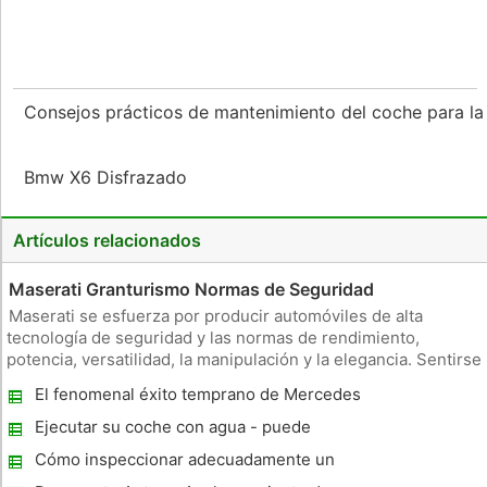
Consejos prácticos de mantenimiento del coche para 
Bmw X6 Disfrazado
Artículos relacionados
Maserati Granturismo Normas de Seguridad
Maserati se esfuerza por producir automóviles de alta
tecnología de seguridad y las normas de rendimiento,
potencia, versatilidad, la manipulación y la elegancia. Sentirse
seguro y cómodo en el camino, contribuye activamente al
El fenomenal éxito temprano de Mercedes
placer de conducir. La dirección asistida electrónica
proporciona el aga
Ejecutar su coche con agua - puede
realmente trabajar y ahorrar dinero
Cómo inspeccionar adecuadamente un
coche usado antes de comprarlo