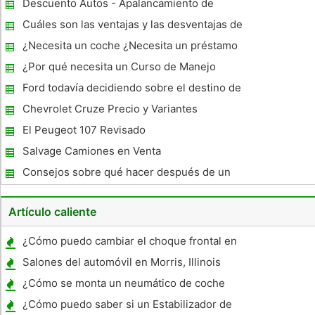
Descuento Autos - Apalancamiento de
Internet
Cuáles son las ventajas y las desventajas de
obtener un préstamo de bitácora en
¿Necesita un coche ¿Necesita un préstamo
Economía?
de coche
¿Por qué necesita un Curso de Manejo
Defensivo
Ford todavía decidiendo sobre el destino de
Volvo
Chevrolet Cruze Precio y Variantes
El Peugeot 107 Revisado
Salvage Camiones en Venta
Consejos sobre qué hacer después de un
accidente de coche
Artículo caliente
¿Cómo puedo cambiar el choque frontal en
la 1999 Dodge Dakota?
Salones del automóvil en Morris, Illinois
¿Cómo se monta un neumático de coche
manual mediante Irons neumático?
¿Cómo puedo saber si un Estabilizador de