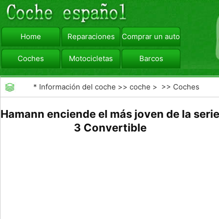
Home
Reparaciones
Comprar un automóvil
Coches
Motocicletas
Barcos
viajar
Camiones
*
Información del coche
>>
coche
> >>
Coches
Hamann enciende el más joven de la seri
3 Convertible