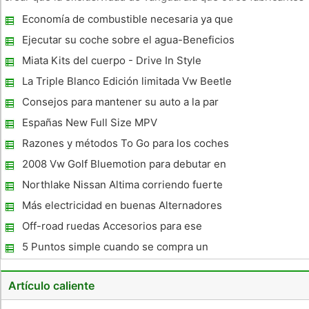
de automóviles en todo el mundo apenas pueden igualar. En
Economía de combustible necesaria ya que
pocas palabras, el Mercedes es el estándar en automóviles
los precios de gas Rocket Again
de lujo y
Ejecutar su coche sobre el agua-Beneficios
de hidrógeno
Miata Kits del cuerpo - Drive In Style
La Triple Blanco Edición limitada Vw Beetle
Convertible ha llegado!
Consejos para mantener su auto a la par
Españas New Full Size MPV
Razones y métodos To Go para los coches
usados ​​
2008 Vw Golf Bluemotion para debutar en
Frankfurt
Northlake Nissan Altima corriendo fuerte
después de 15 años
Más electricidad en buenas Alternadores
Off-road ruedas Accesorios para ese
aspecto robusto
5 Puntos simple cuando se compra un
coche
Artículo caliente