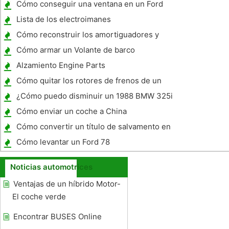
Cómo conseguir una ventana en un Ford
Taurus
Lista de los electroimanes
Cómo reconstruir los amortiguadores y
puntales en una motocicleta
Cómo armar un Volante de barco
Alzamiento Engine Parts
Cómo quitar los rotores de frenos de un
Chevrolet Avalancha
¿Cómo puedo disminuir un 1988 BMW 325i
Convertible Top?
Cómo enviar un coche a China
Cómo convertir un título de salvamento en
Ohio
Cómo levantar un Ford 78
Noticias automotrices
Ventajas de un híbrido Motor-
El coche verde
Encontrar BUSES Online