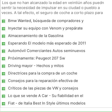
Los que no han alcanzado la edad en veintiún años puedn
sentir la necesidad de impulsar en su ciudad o pueblo a
veces. A tal efecto, el seguro de coche a corto plazo para
menores de 21 años es una opción que está disponible para
Bmw Wanted, búsqueda de compradores y
ellos. La gente cree que este tipo de seguro es un nuevo y
vendedores interesados ​​
único tipo d
Inyectar su equipo con Venom y prepárate
para Monta la serpiente
Almacenamiento de la Gasolina
Esperando El modelo más esperado de 2011
Automóvil Comerciantes Autos seminuevos
Ventas Vehículos ecológicos
Próximamente: Peugeot 207 Sw
Driving mayor - Hechos y mitos
Directrices para la compra de un coche
usado
Consejos para la reparación efectiva de
transmisión Automotive
Críticos de las piezas de VW y consejos
esenciales para mantener Vw Frenos
Lo que se vende A Car - Su fiabilidad en el
camino, por supuesto
Fiat - de Italia Best In Style últimos modelos