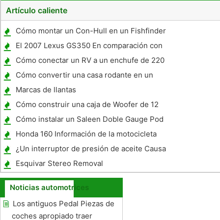
Artículo caliente
Cómo montar un Con-Hull en un Fishfinder
El 2007 Lexus GS350 En comparación con
el 2007 Mercedes Benz E 350
Cómo conectar un RV a un enchufe de 220
voltios
Cómo convertir una casa rodante en un
hogar
Marcas de llantas
Cómo construir una caja de Woofer de 12
pulgadas
Cómo instalar un Saleen Doble Gauge Pod
Honda 160 Información de la motocicleta
¿Un interruptor de presión de aceite Causa
un coche para no empezar ?
Esquivar Stereo Removal
Noticias automotrices
Los antiguos Pedal Piezas de
coches apropiado traer