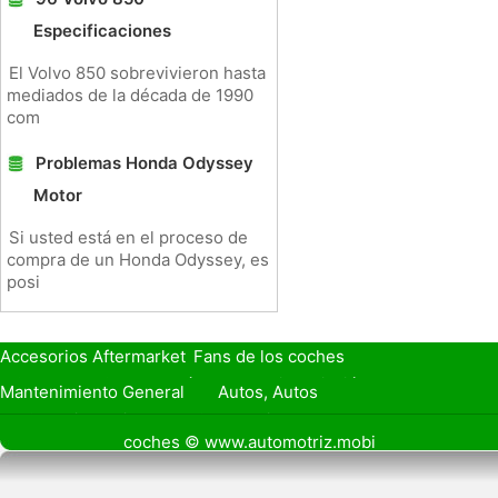
Especificaciones
El Volvo 850 sobrevivieron hasta
mediados de la década de 1990
com
Problemas Honda Odyssey
Motor
Si usted está en el proceso de
compra de un Honda Odyssey, es
posi
Accesorios Aftermarket
Fans de los coches
Seguro de Coche
Préstamos y Financiación
Mantenimiento General
Autos, Autos
Seguridad Vial
Combustibles
coches © www.automotriz.mobi
Vender Mi Coche