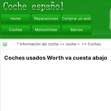
Home
Reparaciones
Comprar un automóvil
Coches
Motocicletas
Barcos
viajar
Camiones
*
Información del coche
>>
coche
> >>
Coches
Coches usados ​​Worth va cuesta abajo