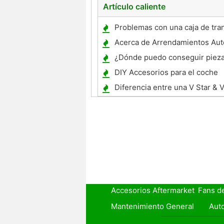
Artículo caliente
Problemas con una caja de tra
Oldsmobile Bravada
Acerca de Arrendamientos Aut
¿Dónde puedo conseguir pieza
GMC Diesel?
DIY Accesorios para el coche
Diferencia entre una V Star & 
Accesorios Aftermarket
Fans d
Mantenimiento General
Auto