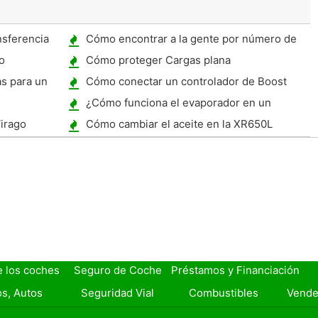
nsferencia
Cómo encontrar a la gente por número de
Placas
o
Cómo proteger Cargas plana
s para un
Cómo conectar un controlador de Boost
Apexi
¿Cómo funciona el evaporador en un
acondicionador de aire automático que
Virago
Cómo cambiar el aceite en la XR650L
entre aire al motor del ventilador
e los coches
Seguro de Coche
Préstamos y Financiación
s, Autos
Seguridad Vial
Combustibles
Vende