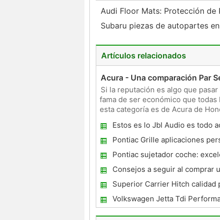
Audi Floor Mats: Protección de 
Subaru piezas de autopartes en 
Artículos relacionados
Acura - Una comparación Par S
Si la reputación es algo que pasar
fama de ser económico que todas l
esta categoría es de Acura de Ho
lanzamiento de veh
Estos es lo Jbl Audio es todo 
Pontiac Grille aplicaciones per
Fábrica-partido para proyectos
Pontiac sujetador coche: exce
restauración de vehículos
protección contra los element
Consejos a seguir al comprar 
Road
usado
Superior Carrier Hitch calidad 
seguro
Volkswagen Jetta Tdi Perform