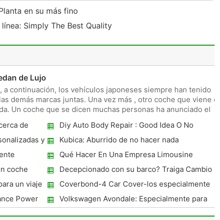
Planta en su más fino
línea: Simply The Best Quality
edan de Lujo
 , a continuación, los vehículos japoneses siempre han tenido
as demás marcas juntas. Una vez más , otro coche que viene e
nda. Un coche que se dicen muchas personas ha anunciado el
acerca de
Diy Auto Body Repair : Good Idea O No
sonalizadas y
Kubica: Aburrido de no hacer nada
 de
lente
Qué Hacer En Una Empresa Limousine
os dañinos
Service
un coche
Decepcionado con su barco? Traiga Cambio
real Con Marinos Diesel Motores De
para un viaje
Coverbond-4 Car Cover-los especialmente
Hiperformer
adaptadas Auto Accesorios para Protección
ance Power
Volkswagen Avondale: Especialmente para
de coche deseado
aquellas personas que quieren expresarse