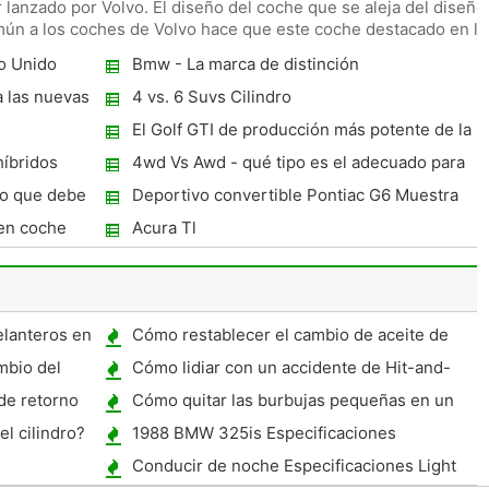
 lanzado por Volvo. El diseño del coche que se aleja del diseño
ún a los coches de Volvo hace que este coche destacado en la
no Unido
Bmw - La marca de distinción
a las nuevas
4 vs. 6 Suvs Cilindro
El Golf GTI de producción más potente de la
Fecha
híbridos
4wd Vs Awd - qué tipo es el adecuado para
usted
o que debe
Deportivo convertible Pontiac G6 Muestra
gran futuro
uen coche
Acura Tl
elanteros en
Cómo restablecer el cambio de aceite de
mensajes en un Jeep Liberty 2008
mbio del
Cómo lidiar con un accidente de Hit-and-
Run
 de retorno
Cómo quitar las burbujas pequeñas en un
trabajo de pintura automotriz
l cilindro?
1988 BMW 325is Especificaciones
Conducir de noche Especificaciones Light