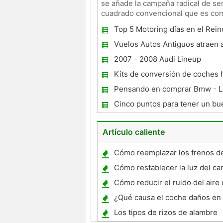
se añade la campaña radical de ser
cuadrado convencional que es com
alineación d
Top 5 Motoring días en el Rei
Vuelos Autos Antiguos atraen 
generaciones
2007 - 2008 Audi Lineup
Kits de conversión de coches 
Pensando en comprar Bmw - L
buscar antes de comprar
Cinco puntos para tener un b
Alquiler
Artículo caliente
Cómo reemplazar los frenos d
un Dodge Grand Caravan
Cómo restablecer la luz del ca
aceite de Chevrolet Trailblazer
Cómo reducir el ruido del aire
Tomas
¿Qué causa el coche daños en e
Los tipos de rizos de alambre