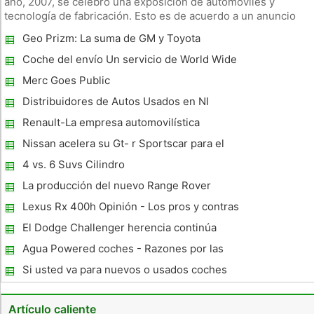
año, 2007, se celebró una exposición de automóviles y
tecnología de fabricación. Esto es de acuerdo a un anuncio
determinado por el Shanghai International Exhibition Co., Ltd.
Geo Prizm: La suma de GM y Toyota
El gran evento es el 12 º Automóvil Internacional y Exposición
esfuerzos
d
Coche del envío Un servicio de World Wide
Merc Goes Public
Distribuidores de Autos Usados ​​en NI
Renault-La empresa automovilística
francesa
Nissan acelera su Gt- r Sportscar para el
mercado americano
4 vs. 6 Suvs Cilindro
La producción del nuevo Range Rover
Evoque Comienza
Lexus Rx 400h Opinión - Los pros y contras
El Dodge Challenger herencia continúa
Agua Powered coches - Razones por las
que debe convertir su coche para correr
Si usted va para nuevos o usados ​​coches
sobre el agua
híbridos?
Artículo caliente