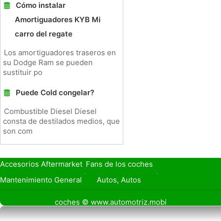
Cómo instalar
Amortiguadores KYB Mi
carro del regate
Los amortiguadores traseros en
su Dodge Ram se pueden
sustituir po
Puede Cold congelar?
Combustible Diesel Diesel
consta de destilados medios, que
son com
Accesorios Aftermarket
Fans de los coches
Seguro de Coche
Préstamos y Financiación
Mantenimiento General
Autos, Autos
Seguridad Vial
Combustibles
coches © www.automotriz.mobi
Vender Mi Coche