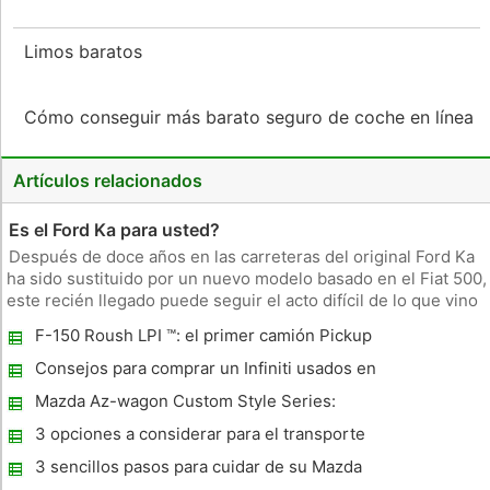
Limos baratos
Cómo conseguir más barato seguro de coche en línea
Artículos relacionados
Es el Ford Ka para usted?
Después de doce años en las carreteras del original Ford Ka
ha sido sustituido por un nuevo modelo basado en el Fiat 500,
este recién llegado puede seguir el acto difícil de lo que vino
antes? Cuando se dio a conocer por primera vez en 1996, el
F-150 Roush LPI ™: el primer camión Pickup
Ford Ka establecer inmediatamente las normas para los v
propano-powered
Consejos para comprar un Infiniti usados ​​en
Santa Monica, Ca
Mazda Az-wagon Custom Style Series:
Bolder, Better
3 opciones a considerar para el transporte
desde el aeropuerto Newark Liberty
3 sencillos pasos para cuidar de su Mazda