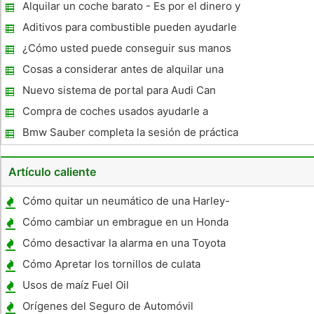
Alquilar un coche barato - Es por el dinero y
no el flash
Aditivos para combustible pueden ayudarle
a ahorrar dinero en gas
¿Cómo usted puede conseguir sus manos
en el 2009 Aston Martin DB9
Cosas a considerar antes de alquilar una
limusina
Nuevo sistema de portal para Audi Can
Vehículos ofrece compatibilidad Texto Ipod
Compra de coches usados ​​ayudarle a
ahorrar dinero en Australia - Aa Family
Bmw Sauber completa la sesión de práctica
Motors
para Gran Premio de Mónaco
Artículo caliente
Cómo quitar un neumático de una Harley-
Davidson Ultra Classic
Cómo cambiar un embrague en un Honda
Cómo desactivar la alarma en una Toyota
Tundra 2000
Cómo Apretar los tornillos de culata
Usos de maíz Fuel Oil
Orígenes del Seguro de Automóvil