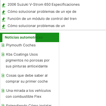
2006 Suzuki V-Strom 650 Especificaciones
Cómo solucionar problemas de un eje de
transmisión Marine
Función de un módulo de control del tren
motriz
Cómo solucionar problemas de un
Chevrolet Lumina PCM
Noticias automotrices
Plymouth Coches
Kbs Coatings Usos
pigmentos no porosas por
sus pinturas antioxidante
Cosas que debe saber al
comprar su primer coche
Una mirada a los vehículos
con combustible Flex
Entendiendo Cómo instalar