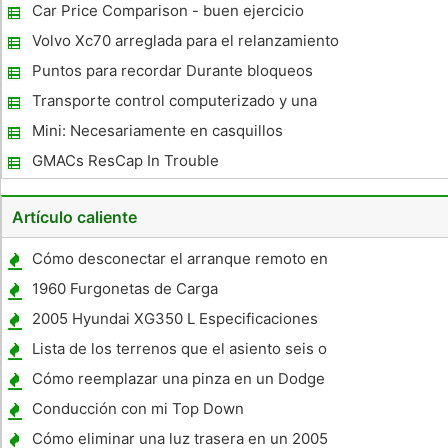
Rockin
Car Price Comparison - buen ejercicio
antes de comprar un coche nuevo
Volvo Xc70 arreglada para el relanzamiento
Puntos para recordar Durante bloqueos
Coche
Transporte control computerizado y una
receta para el desastre?
Mini: Necesariamente en casquillos
GMACs ResCap In Trouble
Artículo caliente
Cómo desconectar el arranque remoto en
un LeSabre 92
1960 Furgonetas de Carga
2005 Hyundai XG350 L Especificaciones
Lista de los terrenos que el asiento seis o
más
Cómo reemplazar una pinza en un Dodge
Intrepid
Conducción con mi Top Down
Cómo eliminar una luz trasera en un 2005