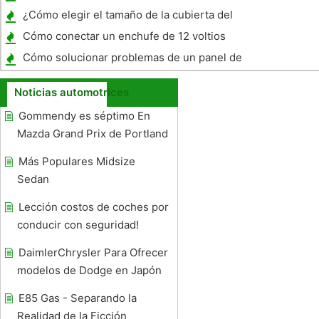
Honda CR-V
¿Cómo elegir el tamaño de la cubierta del
volante
Cómo conectar un enchufe de 12 voltios
para accesorios en una motocicleta Yamaha
Cómo solucionar problemas de un panel de
Royal Star
control de temperatura Concorde Chrysler
Noticias automotrices
Gommendy es séptimo En
Mazda Grand Prix de Portland
Más Populares Midsize
Sedan
Lección costos de coches por
conducir con seguridad!
DaimlerChrysler Para Ofrecer
modelos de Dodge en Japón
E85 Gas - Separando la
Realidad de la Ficción