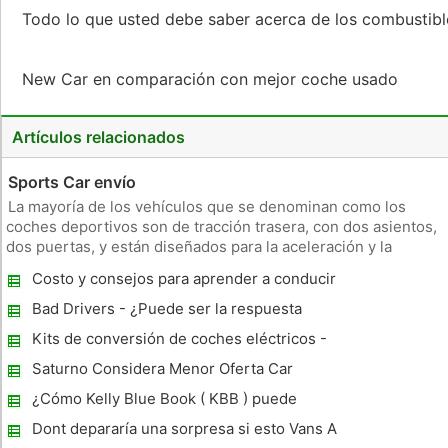
Todo lo que usted debe saber acerca de los combustibl
New Car en comparación con mejor coche usado
Artículos relacionados
Sports Car envío
La mayoría de los vehículos que se denominan como los
coches deportivos son de tracción trasera, con dos asientos,
dos puertas, y están diseñados para la aceleración y la
estética. Al momento de comprar un coche deportivo, los
Costo y consejos para aprender a conducir
clientes suelen dar importancia a la marca. Algunas de las
en el Reino Unido
marcas importa
Bad Drivers - ¿Puede ser la respuesta
Genes
Kits de conversión de coches eléctricos -
¿Son realmente digno de el dinero
Saturno Considera Menor Oferta Car
¿Cómo Kelly Blue Book ( KBB ) puede
ayudar en la valoración de carro
Dont depararía una sorpresa si esto Vans A