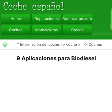
Home
Reparaciones
Comprar un automóvil
Coches
Motocicletas
Barcos
viajar
Camiones
*
Información del coche
>>
coche
> >>
Coches
9 Aplicaciones para Biodiesel