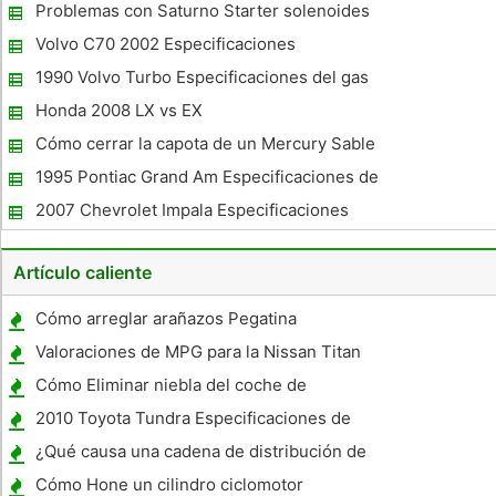
bordo de un BMW E36
Problemas con Saturno Starter solenoides
Volvo C70 2002 Especificaciones
1990 Volvo Turbo Especificaciones del gas
Honda 2008 LX vs EX
Cómo cerrar la capota de un Mercury Sable
LS
1995 Pontiac Grand Am Especificaciones de
torque
2007 Chevrolet Impala Especificaciones
Artículo caliente
Cómo arreglar arañazos Pegatina
Valoraciones de MPG para la Nissan Titan
2005
Cómo Eliminar niebla del coche de
Windows
2010 Toyota Tundra Especificaciones de
Remolque
¿Qué causa una cadena de distribución de
Quiebre ?
Cómo Hone un cilindro ciclomotor