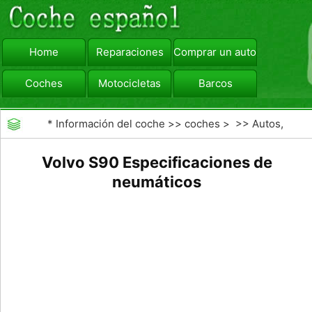
Home
Reparaciones
Comprar un automóvil
Coches
Motocicletas
Barcos
viajar
Camiones
*
Información del coche
>>
coches
> >>
Autos,
Autos
>>
Sedanes
Volvo S90 Especificaciones de
neumáticos