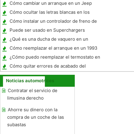
Cómo cambiar un arranque en un Jeep
Grand Cherokee 2002
Cómo ocultar las letras blancas en los
neumáticos
Cómo instalar un controlador de freno de
remolque en el 2007 Avalancha
Puede ser usado en Superchargers
Tracción delantera
¿Qué es una ducha de vaquero en un
remolque de caballos
Cómo reemplazar el arranque en un 1993
Ford Escort
¿Cómo puedo reemplazar el termostato en
un 2000 Volvo S40?
Cómo quitar errores de acabado del
vehículo
Noticias automotrices
Contratar el servicio de
limusina derecho
Ahorre su dinero con la
compra de un coche de las
subastas