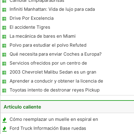
Cambiar Limpiaparabrisas
Para 2007
Infiniti Manhattan: Vida de lujo para cada
uno
Drive Por Excelencia
El accidente Tigres
La mecánica de bares en Miami
Polvo para estudiar el polvo Refuted
Qué necesita para enviar Coches a Europa?
Servicios ofrecidos por un centro de
reparación de automóviles de servicio
2003 Chevrolet Malibu Sedan es un gran
completo
valor en el mejor Kia
Aprender a conducir y obtener la licencia de
conducir
Toyotas intento de destronar reyes Pickup
Artículo caliente
Cómo reemplazar un muelle en espiral en
un Ford F-150 Camión 1997
Ford Truck Información Base ruedas