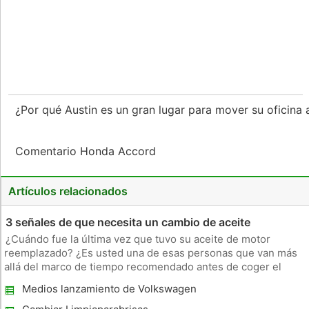
¿Por qué Austin es un gran lugar para mover su oficina
Comentario Honda Accord
Artículos relacionados
3 señales de que necesita un cambio de aceite
¿Cuándo fue la última vez que tuvo su aceite de motor
reemplazado? ¿Es usted una de esas personas que van más
allá del marco de tiempo recomendado antes de coger el
coche en el taller mecánico para que su aceite de comprobar
Medios lanzamiento de Volkswagen
/reemplazado? Si eres tú el conductor, usted es uno de
Camaleón gana el premio Communicator
muchos que por una r