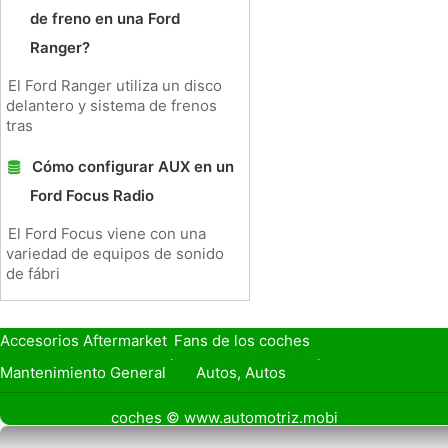
de freno en una Ford
Ranger?
El Ford Ranger utiliza un disco
delantero y sistema de frenos
tras
Cómo configurar AUX en un
Ford Focus Radio
El Ford Focus viene con una
variedad de equipos de sonido
de fábri
Accesorios Aftermarket
Fans de los coches
Seguro de Coche
Préstamos y Financiación
Mantenimiento General
Autos, Autos
Seguridad Vial
Combustibles
coches © www.automotriz.mobi
Vender Mi Coche