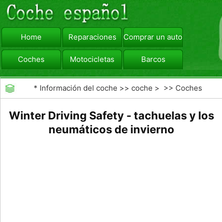
Home
Reparaciones
Comprar un automóvil
Coches
Motocicletas
Barcos
viajar
Camiones
*
Información del coche
>>
coche
> >>
Coches
Winter Driving Safety - tachuelas y los
neumáticos de invierno