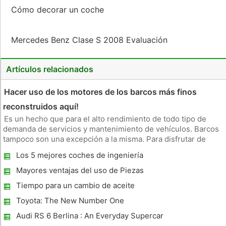
Cómo decorar un coche
Mercedes Benz Clase S 2008 Evaluación
Artículos relacionados
Hacer uso de los motores de los barcos más finos
reconstruidos aquí!
Es un hecho que para el alto rendimiento de todo tipo de
demanda de servicios y mantenimiento de vehículos. Barcos
tampoco son una excepción a la misma. Para disfrutar de
paseos en bote notable todo el tiempo, es imperativo que
Los 5 mejores coches de ingeniería
usted debe sacar el máximo cuidado de ellos. Es
comprensible que la sust
Mayores ventajas del uso de Piezas
originales de Nissan
Tiempo para un cambio de aceite
Toyota: The New Number One
Audi RS 6 Berlina : An Everyday Supercar