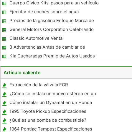
Cuerpo Cívico Kits-pasos para un vehículo
del refrigerador
Ejecutar de coches sobre el agua
Precios de la gasolina Enfoque Marca de
Conjunto En 2006
General Motors Corporation Celebrando
enorme éxito
Classic Automotive Venta
3 Advertencias Antes de cambiar de
compañía de seguros de automóviles
Kia Cucharadas Premio de Autos Usados ​​
Artículo caliente
Extracción de la válvula EGR
¿Cómo se instala un nuevo estéreo en un
1989 Ford Ranger?
Cómo instalar un Dynamat en un Honda
Civic
1995 Toyota Pickup Especificaciones
Camiones
¿Qué es una bomba de combustible?
1964 Pontiac Tempest Especificaciones