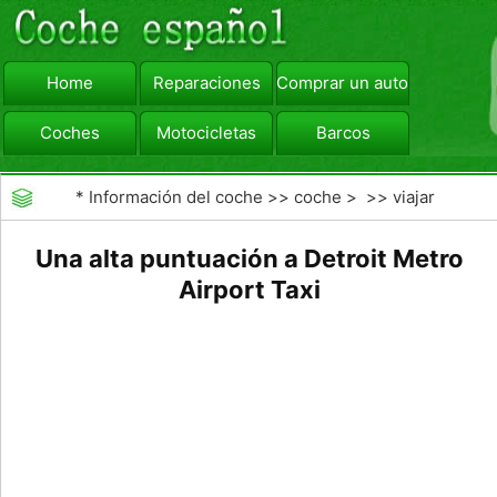
Home
Reparaciones
Comprar un automóvil
Coches
Motocicletas
Barcos
viajar
Camiones
*
Información del coche
>>
coche
> >>
viajar
Una alta puntuación a Detroit Metro
Airport Taxi