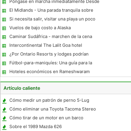
Póngase en marcha inmediatamente Desde
Heathrow
El Midlands - Una parada tranquila sobre
vacaciones
Si necesita salir, visitar una playa un poco
de paz
Vuelos de bajo costo a Alaska
Caminar Sudáfrica - marchen de la cena
Intercontinental The Lalit Goa hotel
¿Por Ontario Resorts y lodges podrían
beneficiarse de altos precios del
Fútbol-para-maniquíes: Una guía para la
combustible
Copa Mundial de Sudáfrica
Hoteles económicos en Rameshwaram
Artículo caliente
Cómo medir un patrón de perno 5-Lug
Cómo eliminar una Toyota Tacoma Stereo
Cómo tirar de un motor en un barco
Sobre el 1989 Mazda 626