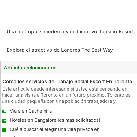
Una metrópolis moderna y un lucrativo Turismo Resort
Explora el atractivo de Londres The Best Way
Artículos relacionados
Cómo los servicios de Trabajo Social Escort En Toronto
Este artículo puede interesarle si usted está pensando en
hacer una visita a Toronto en un futuro próximo. Toronto es
una ciudad pequeña con una población trabajadora y
emprendedora. Más de la mitad de su población proviene de
Viaje en Cachemira
países extranjeros. Para llegar a Toronto en busca de fortuna,
y mejorar
Hoteles en Bangalore los más solicitados!
Qué a buscar al elegir una villa privada en
Orlando