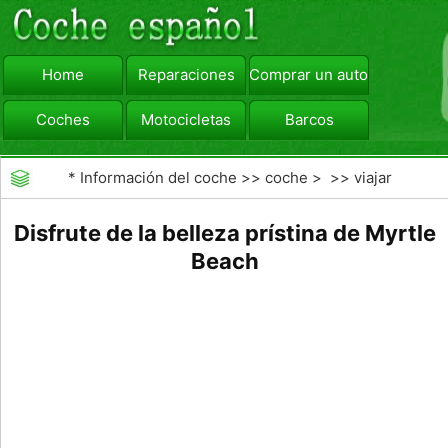
Home
Reparaciones
Comprar un automóvil
Coches
Motocicletas
Barcos
viajar
Camiones
*
Información del coche
>>
coche
> >>
viajar
Disfrute de la belleza prístina de Myrtle
Beach