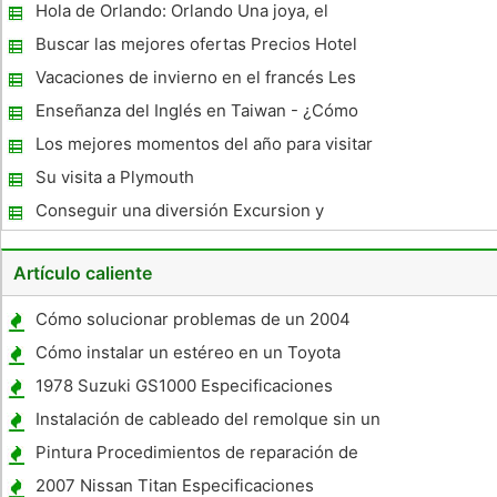
Hola de Orlando: Orlando Una joya, el
museo construido pozos de Historia
Buscar las mejores ofertas Precios Hotel
Afroamericana y Cultura
Cerca de Disneyland
Vacaciones de invierno en el francés Les
Houches Ski Resort
Enseñanza del Inglés en Taiwan - ¿Cómo
comienza sus mañanas
Los mejores momentos del año para visitar
la playa
Su visita a Plymouth
Conseguir una diversión Excursion y
tolerable en sus hijos
Artículo caliente
Cómo solucionar problemas de un 2004
Chevy Rastreador
Cómo instalar un estéreo en un Toyota
Tacoma
1978 Suzuki GS1000 Especificaciones
Instalación de cableado del remolque sin un
adaptador para una Dodge Durango
Pintura Procedimientos de reparación de
automóviles arañazos
2007 Nissan Titan Especificaciones