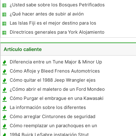
sus vacaciones
¿Usted sabe sobre los Bosques Petrificados
?
¿Qué hacer antes de subir al avión
Las Islas Fiji es el mejor destino para los
buceadores
Directrices generales para York Alojamiento
Artículo caliente
Diferencia entre un Tune Major & Minor Up
Cómo Afloje y Bleed Frenos Automotrices
Cómo quitar el 1988 Jeep Wrangler ejes
traseros
¿Cómo abrir el maletero de un Ford Mondeo
1997 sin una llave ?
Cómo Purgar el embrague en una Kawasaki
Ninja 94
La información sobre los diferentes
modelos de la 1969 Chevy Camaro
Cómo arreglar Cinturones de seguridad
Twisted
Cómo reemplazar un parachoques en un
remolque Pop-Up
1994 Buick LeSabre instalación Strut