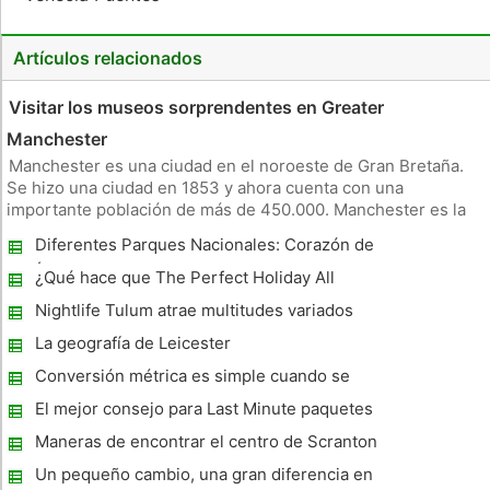
Artículos relacionados
Visitar los museos sorprendentes en Greater
Manchester
Manchester es una ciudad en el noroeste de Gran Bretaña.
Se hizo una ciudad en 1853 y ahora cuenta con una
importante población de más de 450.000. Manchester es la
tercera mayor aglomeración urbana en el Reino Unido y
Diferentes Parques Nacionales: Corazón de
también es la tercera ciudad más popular que es visitado por
África
extranjeros tourists.
¿Qué hace que The Perfect Holiday All
Inclusive?
Nightlife Tulum atrae multitudes variados
La geografía de Leicester
Conversión métrica es simple cuando se
utiliza una tabla de conversión de longitud o
El mejor consejo para Last Minute paquetes
calculadora
de vacaciones, cruceros, líneas aéreas y
Maneras de encontrar el centro de Scranton
más
Pa Paquetes Hotel en Internet
Un pequeño cambio, una gran diferencia en