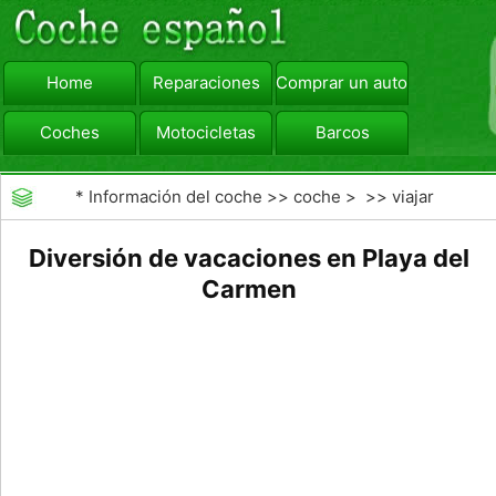
Home
Reparaciones
Comprar un automóvil
Coches
Motocicletas
Barcos
viajar
Camiones
*
Información del coche
>>
coche
> >>
viajar
Diversión de vacaciones en Playa del
Carmen