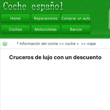
Home
Reparaciones
Comprar un automóvil
Coches
Motocicletas
Barcos
viajar
Camiones
*
Información del coche
>>
coche
> >>
viajar
Cruceros de lujo con un descuento