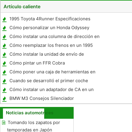
Artículo caliente
1995 Toyota 4Runner Especificaciones
Cómo personalizar un Honda Odyssey
Cómo instalar una columna de dirección en
un camión Chevy
Cómo reemplazar los frenos en un 1995
Pontiac
Cómo instalar la unidad de envío de
petróleo en un Mercury Sable 2001
Cómo pintar un FFR Cobra
Cómo poner una caja de herramientas en
una Tacoma
Cuando se desarrolló el primer coche
híbrido?
Cómo instalar un adaptador de CA en un
coche
BMW M3 Consejos Silenciador
Noticias automotrices
Tomando los zapatos por
temporadas en Japón