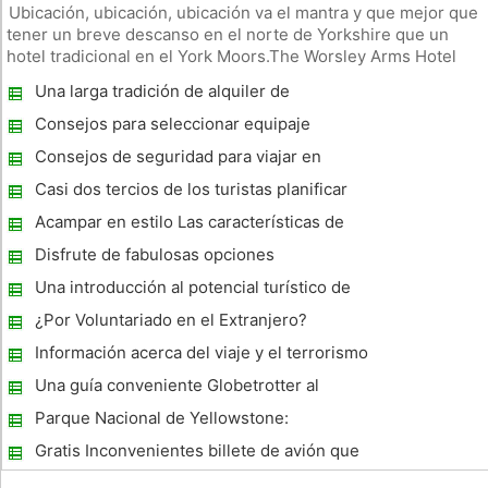
Ubicación, ubicación, ubicación va el mantra y que mejor que
tener un breve descanso en el norte de Yorkshire que un
hotel tradicional en el York Moors.The Worsley Arms Hotel
Norte se encuentra en el maravilloso pueblo de Hovingham,
Una larga tradición de alquiler de
cerca de Helmsley, Kirkbymoorside, Pickering y es uno de los
Apartamento en Spb - Apartamentos en San
mejore
Consejos para seleccionar equipaje
Petersburgo
Consejos de seguridad para viajar en
Filipinas
Casi dos tercios de los turistas planificar
con anticipación para aprovechar al máximo
Acampar en estilo Las características de
el aeropuerto comercial
lujo francés
Disfrute de fabulosas opciones
gastronómicas en Rarotonga
Una introducción al potencial turístico de
Tasmania
¿Por Voluntariado en el Extranjero?
Información acerca del viaje y el terrorismo
Una guía conveniente Globetrotter al
atractivo Regional de Manchester
Parque Nacional de Yellowstone:
Vacaciones en moto de nieve asequibles
Gratis Inconvenientes billete de avión que
rara vez se pensó en