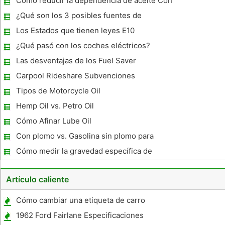
Cómo reducir la dependencia de aceite Con
etanol E85
¿Qué son los 3 posibles fuentes de
combustible para los productores de
Los Estados que tienen leyes E10
biodiesel?
obligatorios
¿Qué pasó con los coches eléctricos?
Las desventajas de los Fuel Saver
Carpool Rideshare Subvenciones
Tipos de Motorcycle Oil
Hemp Oil vs. Petro Oil
Cómo Afinar Lube Oil
Con plomo vs. Gasolina sin plomo para
motores de automóviles
Cómo medir la gravedad específica de
Biodiesel
Artículo caliente
Cómo cambiar una etiqueta de carro
1962 Ford Fairlane Especificaciones