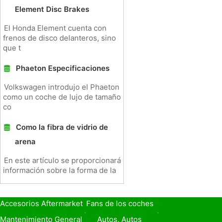
Element Disc Brakes
El Honda Element cuenta con
frenos de disco delanteros, sino
que t
Phaeton Especificaciones
Volkswagen introdujo el Phaeton
como un coche de lujo de tamaño
co
Como la fibra de vidrio de
arena
En este artículo se proporcionará
información sobre la forma de la
Accesorios Aftermarket
Fans de los coches
Seguro de Coche
Préstamos y Financiación
Mantenimiento General
Autos, Autos