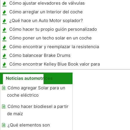
Cómo ajustar elevadores de válvulas
Cómo arreglar un Interior del coche
¿Qué hace un Auto Motor soplador?
Cómo hacer tu propio guión personalizado
Cómo poner un techo solar en un coche
Cómo encontrar y reemplazar la resistencia
del motor del ventilador en un 2007 Nissan
Cómo balancear Brake Drums
Versa
Cómo encontrar Kelley Blue Book valor para
los coches usados ​​en línea
Noticias automotrices
Cómo agregar Solar para un
coche eléctrico
Cómo hacer biodiesel a partir
de maíz
¿Qué elementos son