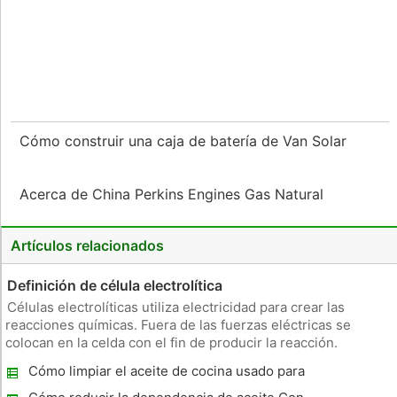
Cómo construir una caja de batería de Van Solar
Acerca de China Perkins Engines Gas Natural
Artículos relacionados
Definición de célula electrolítica
Células electrolíticas utiliza electricidad para crear las
reacciones químicas. Fuera de las fuerzas eléctricas se
colocan en la celda con el fin de producir la reacción.
Estructura dos metales se colocan dentro de una solución
Cómo limpiar el aceite de cocina usado para
(tales como cloruro de sodio) y están conectados por un
Diesel Fuel
cable externo.