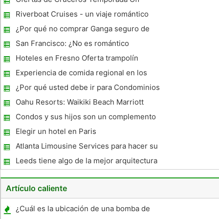
nevados, porque hace buen tiempo, se puede visitar las estac
Incredible
Riverboat Cruises - un viaje romántico
¿Por qué no comprar Ganga seguro de
vacaciones
San Francisco: ¿No es romántico
Hoteles en Fresno Oferta trampolín
perfecto para descubrir el Parque Nacional
Experiencia de comida regional en los
Kings Canyon
descansos de fin de semana Uk
¿Por qué usted debe ir para Condominios
Página Orlando
Oahu Resorts: Waikiki Beach Marriott
Resort & Spa
Condos y sus hijos son un complemento
perfecto
Elegir un hotel en Paris
Atlanta Limousine Services para hacer su
viaje muy especial!
Leeds tiene algo de la mejor arquitectura
moderna en Leeds
Artículo caliente
¿Cuál es la ubicación de una bomba de