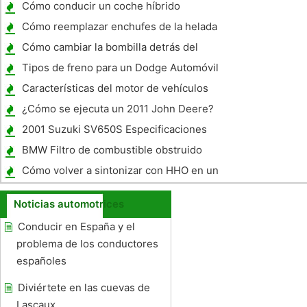
combustible para un 1995 Honda Civic EX ?
Cómo conducir un coche híbrido
Cómo reemplazar enchufes de la helada
Cómo cambiar la bombilla detrás del
cuentakilómetros en el 2000 Buick Century
Tipos de freno para un Dodge Automóvil
1933
Características del motor de vehículos
híbridos
¿Cómo se ejecuta un 2011 John Deere?
2001 Suzuki SV650S Especificaciones
BMW Filtro de combustible obstruido
Síntomas
Cómo volver a sintonizar con HHO en un
coche con un carburador Older
Noticias automotrices
Conducir en España y el
problema de los conductores
españoles
Diviértete en las cuevas de
Lascaux