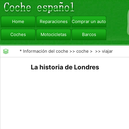
Home
Reparaciones
Comprar un automóvil
Coches
Motocicletas
Barcos
viajar
Camiones
*
Información del coche
>>
coche
> >>
viajar
La historia de Londres