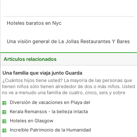
Hoteles baratos en Nyc
Una visión general de La Jollas Restaurantes Y Bares
Artículos relacionados
Una familia que viaja junto Guarda
¿Cuántos hijos tiene usted? La mayoría de las personas que
tienen niños sólo tienen alrededor de dos o más niños. Usted
no ve a menudo una familia de cuatro, cinco, seis y sobre
todo no más. Sin embargo, es posible que se sorprenderá de
Diversión de vacaciones en Playa del
la cantidad de familias numerosas que hay por ahí. Y una de
Carmen
las
Kerala Remansos - la belleza intacta
Hoteles en Glasgow
Increíble Patrimonio de la Humanidad