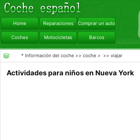
Home
Reparaciones
Comprar un automóvil
Coches
Motocicletas
Barcos
viajar
Camiones
*
Información del coche
>>
coche
> >>
viajar
Actividades para niños en Nueva York