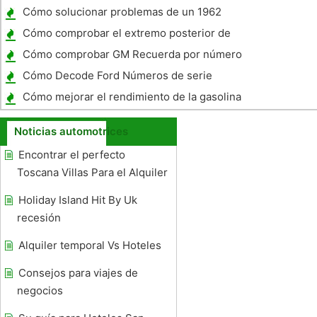
Passat 1995
Cómo solucionar problemas de un 1962
Ford Falcon sobrecalentamiento
Cómo comprobar el extremo posterior de
aceite en un EZ-GO Golf Cart
Cómo comprobar GM Recuerda por número
de VIN
Cómo Decode Ford Números de serie
Cómo mejorar el rendimiento de la gasolina
en un Ford Bronco
Noticias automotrices
Encontrar el perfecto
Toscana Villas Para el Alquiler
Holiday Island Hit By Uk
recesión
Alquiler temporal Vs Hoteles
Consejos para viajes de
negocios