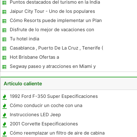
Puntos destacados del turismo en la India
Jaipur City Tour - Uno de los populares
paquetes de Rajasthan
Cómo Resorts puede implementar un Plan
de Energías Renovables Estratégico
Disfrute de lo mejor de vacaciones con
Carnival Cruise
Tu hotel india
Casablanca , Puerto De La Cruz , Tenerife (
Gem betravelsavvy Oculta)
Hot Brisbane Ofertas a
Segway paseo y atracciones en Miami y
hechos interesantes
Artículo caliente
1992 Ford F-350 Super Especificaciones
Pesados ​​
Cómo conducir un coche con una
transmisión automática
Instrucciones LED Jeep
2001 Corvette Especificaciones
Cómo reemplazar un filtro de aire de cabina